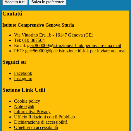
Accetta tutti
Salva le preferenze
Contatti
Istituto Comprensivo Genova Sturla
Via Vittorino Era 1b - 16147 Genova (GE)
Tel:
010-387504
Email:
geic860009@istruzione.it
Link per inviare una mail
PEC:
geic860009@pec.istruzione.it
Link per inviare una mail
Seguici su
Facebook
Instagram
Sezione Link Utili
Cookie policy
Note legali
Informativa Privacy
Ufficio Relazioni con il Pubblico
Dichiarazione di accessibilità
Obiettivi di accessibilità