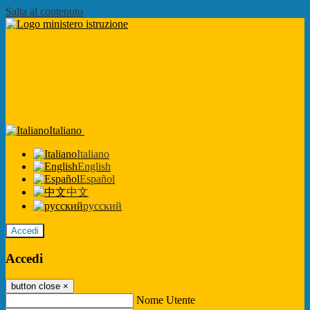
Salta al contenuto
Italiano
Italiano
English
Español
中文
русский
Accedi
Accedi
button close
×
Nome Utente