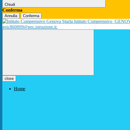
Chiudi
Conferma
Annulla
Conferma
Istituto Comprensivo
GENO
geic860009@pec.istruzione.it
close
Home