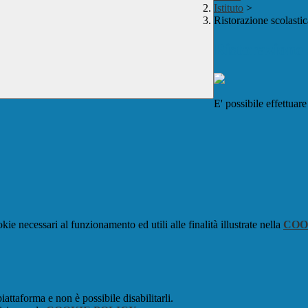
Istituto
>
Ristorazione scolastic
Ristorazione 
E' possibile effettuare
kie necessari al funzionamento ed utili alle finalità illustrate nella
COO
attaforma e non è possibile disabilitarli.