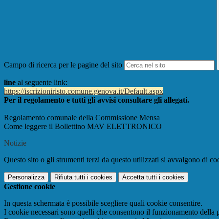
Campo di ricerca per le pagine del sito
line
al seguente link:
https://iscrizioniristo.
comune.genova.it/Default.aspx
Per il regolamento e tutti gli avvisi consultare gli allegati.
Regolamento comunale della Commissione Mensa
Come leggere il Bollettino MAV ELETTRONICO
Notizie
Questo sito o gli strumenti terzi da questo utilizzati si avvalgono di coo
Personalizza
Rifiuta tutti
i cookies
Accetta tutti
i cookies
Gestione cookie
In questa schermata è possibile scegliere quali cookie consentire.
I cookie necessari sono quelli che consentono il funzionamento della pi