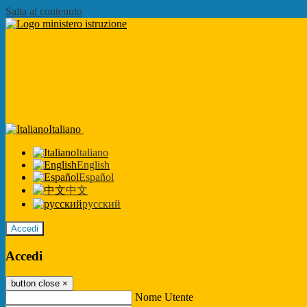
Salta al contenuto
Italiano
Italiano
English
Español
中文
русский
Accedi
Accedi
button close
×
Nome Utente