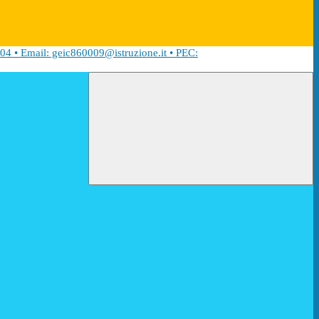
04 • Email: geic860009@istruzione.it • PEC: