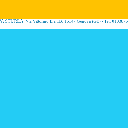
VA STURLA
Via Vittorino Era 1B, 16147 Genova (GE) • Tel. 0103875