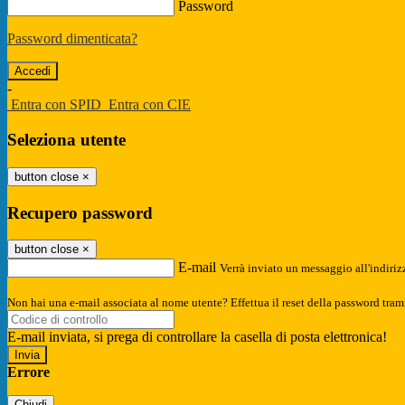
Password
Password dimenticata?
-
Entra con SPID
Entra con CIE
Seleziona utente
button close
×
Recupero password
button close
×
E-mail
Verrà inviato un messaggio all'indirizz
Non hai una e-mail associata al nome utente? Effettua il reset della password tram
E-mail inviata, si prega di controllare la casella di posta elettronica!
Errore
Chiudi