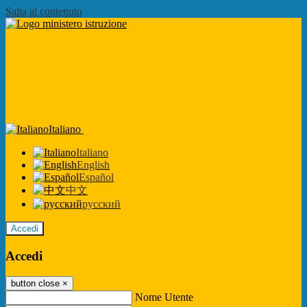
Salta al contenuto
Italiano
Italiano
English
Español
中文
русский
Accedi
Accedi
button close
×
Nome Utente