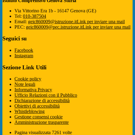
Istituto Comprensivo Genova Sturla
Via Vittorino Era 1b - 16147 Genova (GE)
Tel:
010-387504
Email:
geic860009@istruzione.it
Link per inviare una mail
PEC:
geic860009@pec.istruzione.it
Link per inviare una mail
Seguici su
Facebook
Instagram
Sezione Link Utili
Cookie policy
Note legali
Informativa Privacy
Ufficio Relazioni con il Pubblico
Dichiarazione di accessibilità
Obiettivi di accessibilità
Whistleblowing
Gestione consensi cookie
Amministrazione trasparente
Pagina visualizzata
7261
volte