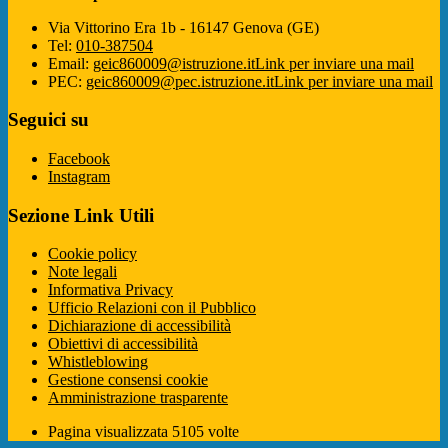
Via Vittorino Era 1b - 16147 Genova (GE)
Tel:
010-387504
Email:
geic860009@istruzione.it
Link per inviare una mail
PEC:
geic860009@pec.istruzione.it
Link per inviare una mail
Seguici su
Facebook
Instagram
Sezione Link Utili
Cookie policy
Note legali
Informativa Privacy
Ufficio Relazioni con il Pubblico
Dichiarazione di accessibilità
Obiettivi di accessibilità
Whistleblowing
Gestione consensi cookie
Amministrazione trasparente
Pagina visualizzata
5105
volte