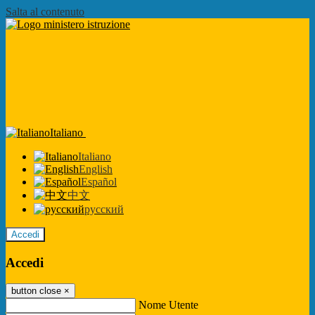
Salta al contenuto
Italiano
Italiano
English
Español
中文
русский
Accedi
Accedi
button close
×
Nome Utente