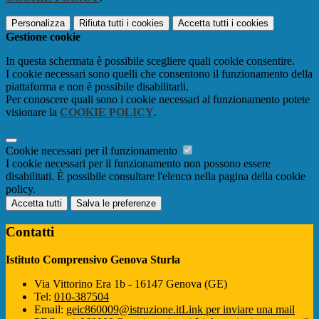
Personalizza
Rifiuta tutti
i cookies
Accetta tutti
i cookies
Gestione cookie
In questa schermata è possibile scegliere quali cookie consentire.
I cookie necessari sono quelli che consentono il funzionamento della
piattaforma e non è possibile disabilitarli.
Per conoscere quali sono i cookie necessari al funzionamento potete
visionare la
COOKIE POLICY
.
Cookie necessari per il funzionamento
I cookie necessari per il funzionamento non possono essere
disabilitati. È possibile consultare l'elenco nella pagina della cookie
policy.
Accetta tutti
Salva le preferenze
Contatti
Istituto Comprensivo Genova Sturla
Via Vittorino Era 1b - 16147 Genova (GE)
Tel:
010-387504
Email:
geic860009@istruzione.it
Link per inviare una mail