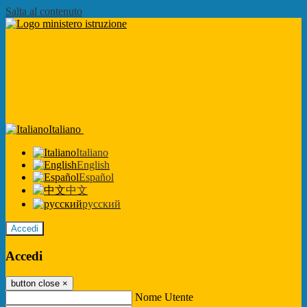
Salta al contenuto
Italiano
Italiano
English
Español
中文
русский
Accedi
Accedi
button close
×
Nome Utente