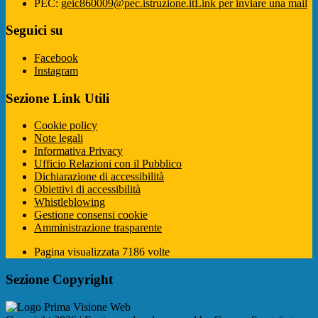
PEC:
geic860009@pec.istruzione.it
Link per inviare una mail
Seguici su
Facebook
Instagram
Sezione Link Utili
Cookie policy
Note legali
Informativa Privacy
Ufficio Relazioni con il Pubblico
Dichiarazione di accessibilità
Obiettivi di accessibilità
Whistleblowing
Gestione consensi cookie
Amministrazione trasparente
Pagina visualizzata
7186
volte
Sezione Copyright