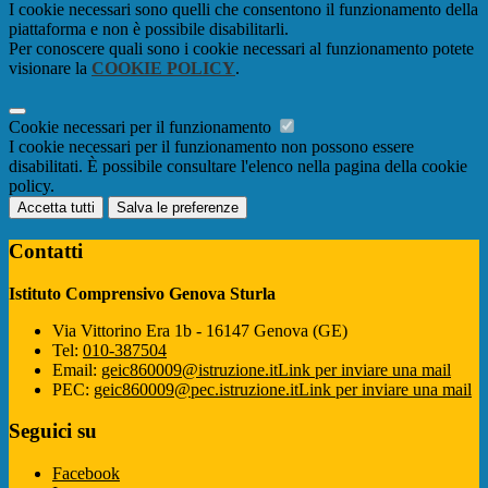
I cookie necessari sono quelli che consentono il funzionamento della
piattaforma e non è possibile disabilitarli.
Per conoscere quali sono i cookie necessari al funzionamento potete
visionare la
COOKIE POLICY
.
Cookie necessari per il funzionamento
I cookie necessari per il funzionamento non possono essere
disabilitati. È possibile consultare l'elenco nella pagina della cookie
policy.
Accetta tutti
Salva le preferenze
Contatti
Istituto Comprensivo Genova Sturla
Via Vittorino Era 1b - 16147 Genova (GE)
Tel:
010-387504
Email:
geic860009@istruzione.it
Link per inviare una mail
PEC:
geic860009@pec.istruzione.it
Link per inviare una mail
Seguici su
Facebook