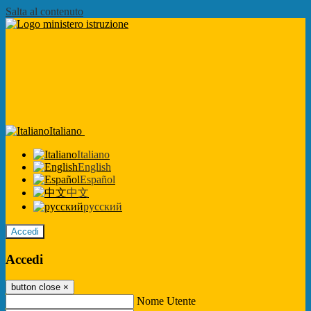
Salta al contenuto
Italiano
Italiano
English
Español
中文
русский
Accedi
Accedi
button close
×
Nome Utente