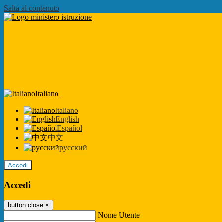
Salta al contenuto
Italiano
Italiano
English
Español
中文
русский
Accedi
Accedi
button close
×
Nome Utente