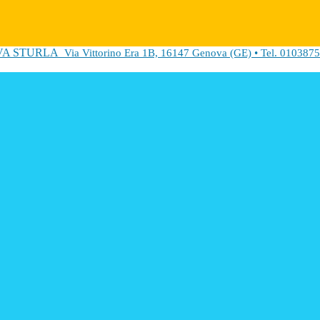
VA STURLA
Via Vittorino Era 1B, 16147 Genova (GE) • Tel. 0103875