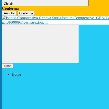
Chiudi
Conferma
Annulla
Conferma
Istituto Comprensivo
GENO
geic860009@pec.istruzione.it
close
Home