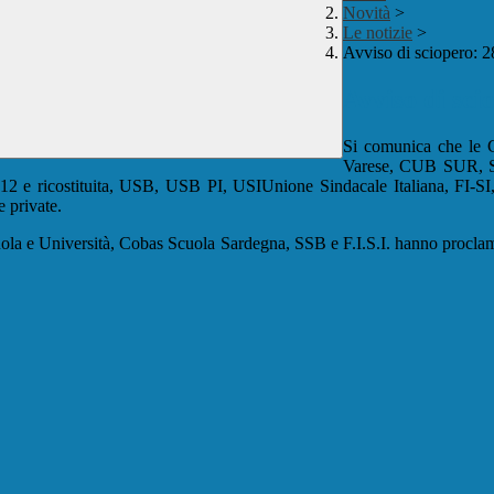
Novità
>
Le notizie
>
Avviso di sciopero: 
Avviso di sc
Si comunica che le 
Varese, CUB SUR,
2 e ricostituita, USB, USB PI, USIUnione Sindacale Italiana, FI-SI,
 private.
la e Università, Cobas Scuola Sardegna, SSB e F.I.S.I. hanno proclama