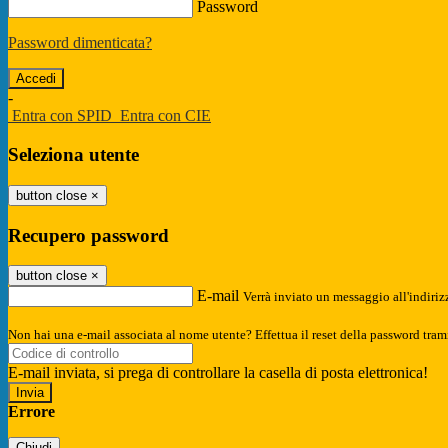
Password
Password dimenticata?
-
Entra con SPID
Entra con CIE
Seleziona utente
button close
×
Recupero password
button close
×
E-mail
Verrà inviato un messaggio all'indirizz
Non hai una e-mail associata al nome utente? Effettua il reset della password tram
E-mail inviata, si prega di controllare la casella di posta elettronica!
Errore
Chiudi