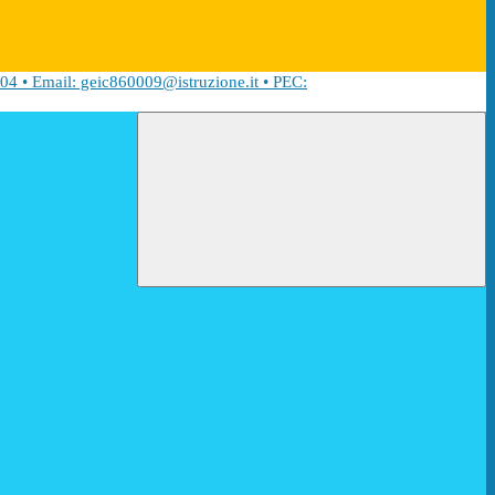
04 • Email: geic860009@istruzione.it • PEC: