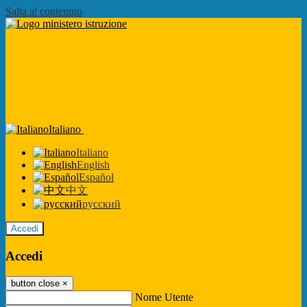
Salta al contenuto
Italiano
Italiano
English
Español
中文
русский
Accedi
Accedi
button close
×
Nome Utente