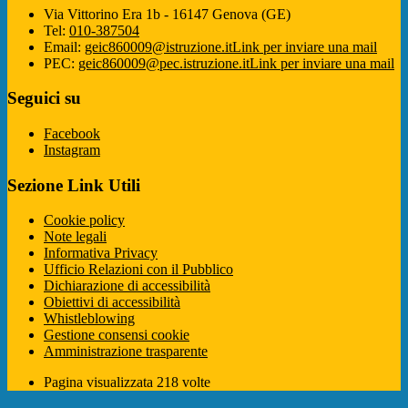
Via Vittorino Era 1b - 16147 Genova (GE)
Tel:
010-387504
Email:
geic860009@istruzione.it
Link per inviare una mail
PEC:
geic860009@pec.istruzione.it
Link per inviare una mail
Seguici su
Facebook
Instagram
Sezione Link Utili
Cookie policy
Note legali
Informativa Privacy
Ufficio Relazioni con il Pubblico
Dichiarazione di accessibilità
Obiettivi di accessibilità
Whistleblowing
Gestione consensi cookie
Amministrazione trasparente
Pagina visualizzata
218
volte