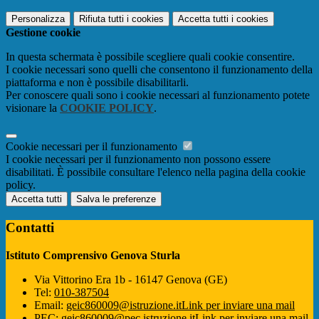
Personalizza
Rifiuta tutti
i cookies
Accetta tutti
i cookies
Gestione cookie
In questa schermata è possibile scegliere quali cookie consentire.
I cookie necessari sono quelli che consentono il funzionamento della
piattaforma e non è possibile disabilitarli.
Per conoscere quali sono i cookie necessari al funzionamento potete
visionare la
COOKIE POLICY
.
Cookie necessari per il funzionamento
I cookie necessari per il funzionamento non possono essere
disabilitati. È possibile consultare l'elenco nella pagina della cookie
policy.
Accetta tutti
Salva le preferenze
Contatti
Istituto Comprensivo Genova Sturla
Via Vittorino Era 1b - 16147 Genova (GE)
Tel:
010-387504
Email:
geic860009@istruzione.it
Link per inviare una mail
PEC:
geic860009@pec.istruzione.it
Link per inviare una mail