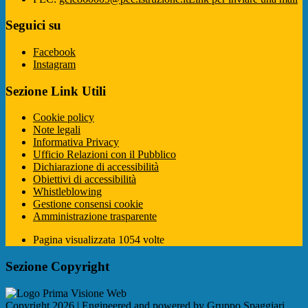
Seguici su
Facebook
Instagram
Sezione Link Utili
Cookie policy
Note legali
Informativa Privacy
Ufficio Relazioni con il Pubblico
Dichiarazione di accessibilità
Obiettivi di accessibilità
Whistleblowing
Gestione consensi cookie
Amministrazione trasparente
Pagina visualizzata
1054
volte
Sezione Copyright
Copyright 2026 | Engineered and powered by Gruppo Spaggiari