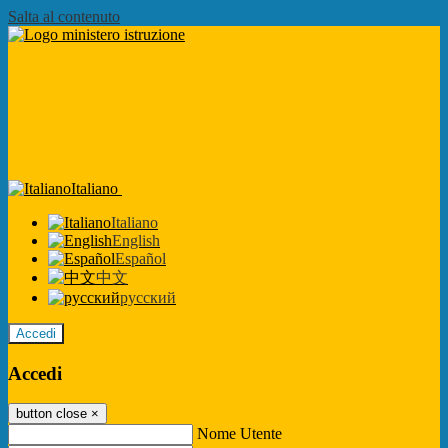
Salta al contenuto
Italiano
Italiano
English
Español
中文
русский
Accedi
Accedi
button close
×
Nome Utente