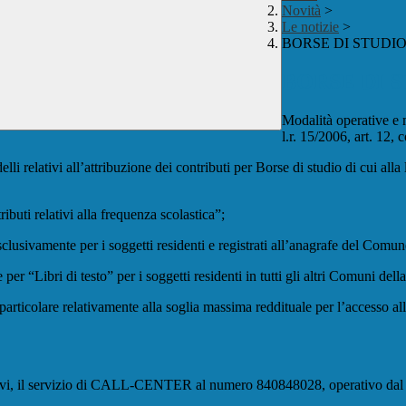
Novità
>
Le notizie
>
BORSE DI STUDI
BORSE DI 
Modalità operative e m
l.r. 15/2006, art. 12,
lli relativi all’attribuzione dei contributi per Borse di studio di cui al
ibuti relativi alla frequenza scolastica”;
esclusivamente per i soggetti residenti e registrati all’anagrafe del Com
er “Libri di testo” per i soggetti residenti in tutti gli altri Comuni de
 particolare relativamente alla soglia massima reddituale per l’accesso a
Formativi, il servizio di CALL-CENTER al numero 840848028, operativo da