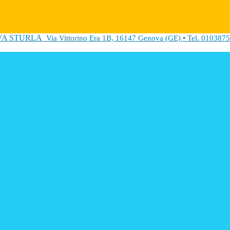
VA STURLA
Via Vittorino Era 1B, 16147 Genova (GE) • Tel. 0103875