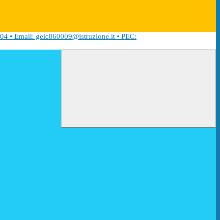
04 • Email: geic860009@istruzione.it • PEC: