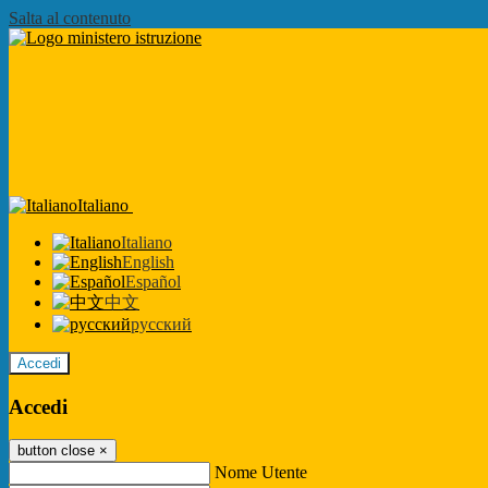
Salta al contenuto
Italiano
Italiano
English
Español
中文
русский
Accedi
Accedi
button close
×
Nome Utente