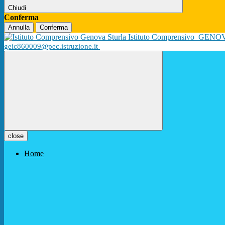
Chiudi
Conferma
Annulla
Conferma
Istituto Comprensivo
GENO
geic860009@pec.istruzione.it
close
Home