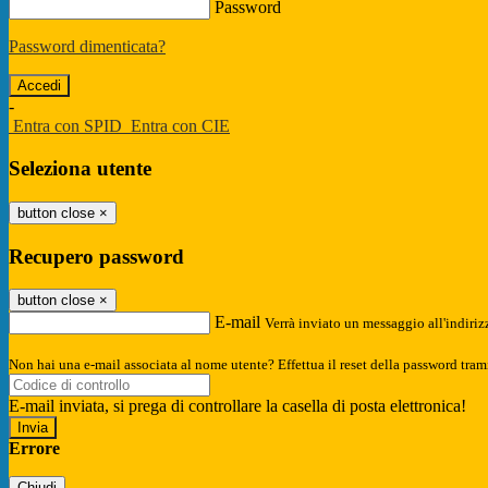
Password
Password dimenticata?
-
Entra con SPID
Entra con CIE
Seleziona utente
button close
×
Recupero password
button close
×
E-mail
Verrà inviato un messaggio all'indirizz
Non hai una e-mail associata al nome utente? Effettua il reset della password tram
E-mail inviata, si prega di controllare la casella di posta elettronica!
Errore
Chiudi