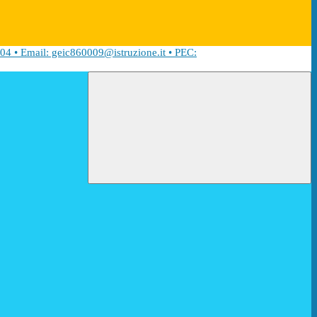
04 • Email: geic860009@istruzione.it • PEC: