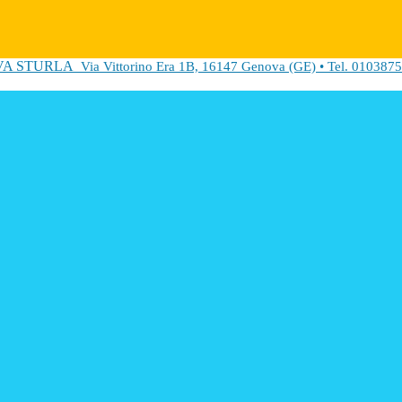
VA STURLA
Via Vittorino Era 1B, 16147 Genova (GE) • Tel. 0103875