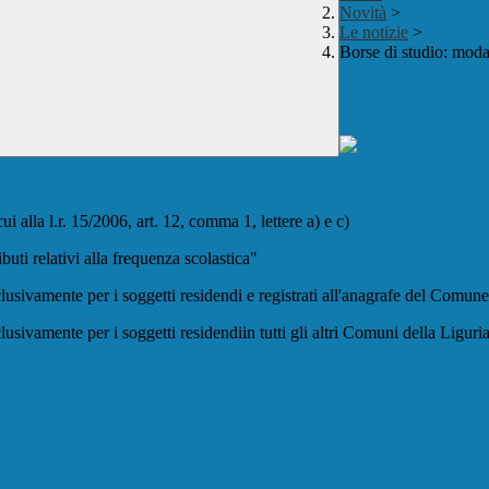
Novità
>
Le notizie
>
Borse di studio: mod
Borse di stu
cui alla l.r. 15/2006, art. 12, comma 1, lettere a) e c)
buti relativi alla frequenza scolastica"
sclusivamente per i soggetti residendi e registrati all'anagrafe del Comu
sclusivamente per i soggetti residendiin tutti gli altri Comuni della Ligu