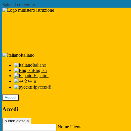
Salta al contenuto
Italiano
Italiano
English
Español
中文
русский
Accedi
Accedi
button close
×
Nome Utente