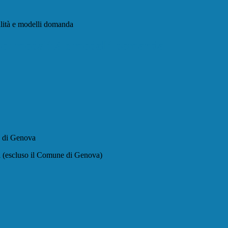
alità e modelli domanda
dio: modalità e modelli domanda
ne di Genova
ria (escluso il Comune di Genova)