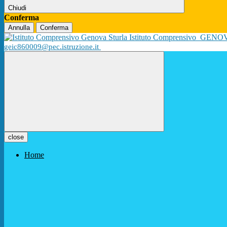
Chiudi
Conferma
Annulla
Conferma
Istituto Comprensivo
GENO
geic860009@pec.istruzione.it
close
Home