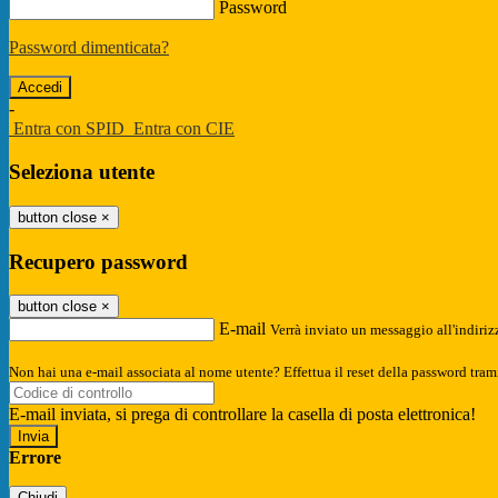
Password
Password dimenticata?
-
Entra con SPID
Entra con CIE
Seleziona utente
button close
×
Recupero password
button close
×
E-mail
Verrà inviato un messaggio all'indirizz
Non hai una e-mail associata al nome utente? Effettua il reset della password tram
E-mail inviata, si prega di controllare la casella di posta elettronica!
Errore
Chiudi