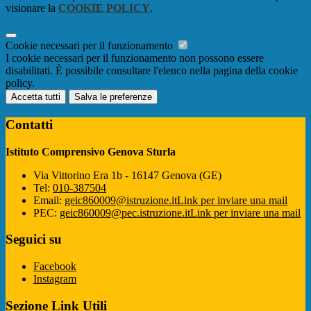
visionare la
COOKIE POLICY
.
Cookie necessari per il funzionamento
I cookie necessari per il funzionamento non possono essere
disabilitati. È possibile consultare l'elenco nella pagina della cookie
policy.
Accetta tutti
Salva le preferenze
Contatti
Istituto Comprensivo Genova Sturla
Via Vittorino Era 1b - 16147 Genova (GE)
Tel:
010-387504
Email:
geic860009@istruzione.it
Link per inviare una mail
PEC:
geic860009@pec.istruzione.it
Link per inviare una mail
Seguici su
Facebook
Instagram
Sezione Link Utili