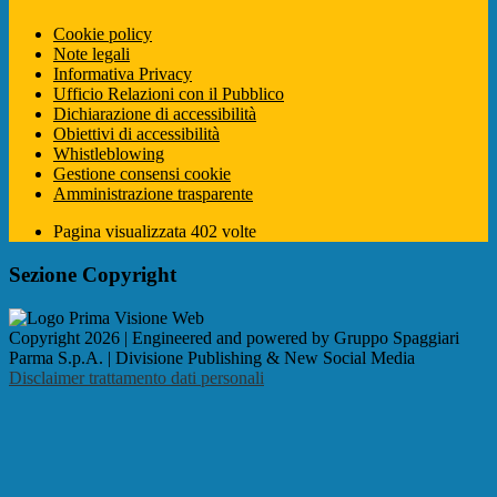
Cookie policy
Note legali
Informativa Privacy
Ufficio Relazioni con il Pubblico
Dichiarazione di accessibilità
Obiettivi di accessibilità
Whistleblowing
Gestione consensi cookie
Amministrazione trasparente
Pagina visualizzata
402
volte
Sezione Copyright
Copyright 2026 | Engineered and powered by Gruppo Spaggiari
Parma S.p.A. | Divisione Publishing & New Social Media
Disclaimer trattamento dati personali