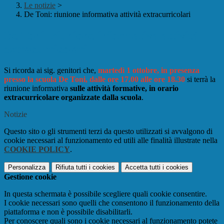
Le notizie
>
De Toni: riunione informativa attività extracurricolari
De Toni: riunione informativa attività
extracurricolari
Si ricorda ai sig. genitori che,
martedì 1 ottobre, in presenza
presso la scuola De Toni, dalle ore 17.00 alle ore 18.30
si terrà la
riunione informativa
sulle attività formative, in orario
extracurricolare organizzate dalla scuola
.
Notizie
Questo sito o gli strumenti terzi da questo utilizzati si avvalgono di
cookie necessari al funzionamento ed utili alle finalità illustrate nella
COOKIE POLICY
.
Personalizza
Rifiuta tutti
i cookies
Accetta tutti
i cookies
Gestione cookie
In questa schermata è possibile scegliere quali cookie consentire.
I cookie necessari sono quelli che consentono il funzionamento della
piattaforma e non è possibile disabilitarli.
Per conoscere quali sono i cookie necessari al funzionamento potete