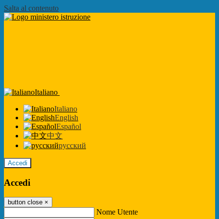
Salta al contenuto
Italiano
Italiano
English
Español
中文
русский
Accedi
Accedi
button close
×
Nome Utente