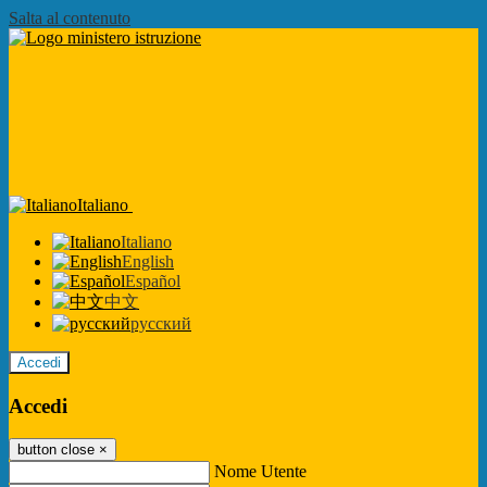
Salta al contenuto
Italiano
Italiano
English
Español
中文
русский
Accedi
Accedi
button close
×
Nome Utente