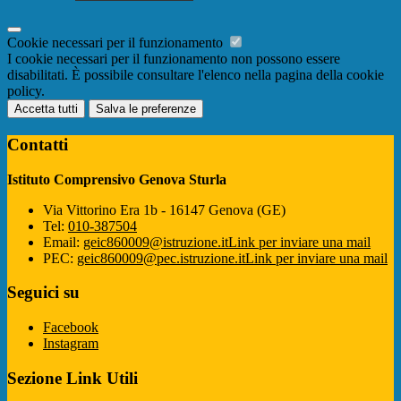
Cookie necessari per il funzionamento
I cookie necessari per il funzionamento non possono essere
disabilitati. È possibile consultare l'elenco nella pagina della cookie
policy.
Accetta tutti
Salva le preferenze
Contatti
Istituto Comprensivo Genova Sturla
Via Vittorino Era 1b - 16147 Genova (GE)
Tel:
010-387504
Email:
geic860009@istruzione.it
Link per inviare una mail
PEC:
geic860009@pec.istruzione.it
Link per inviare una mail
Seguici su
Facebook
Instagram
Sezione Link Utili