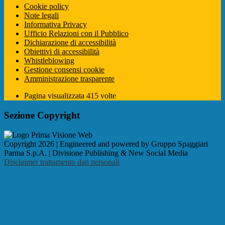
Cookie policy
Note legali
Informativa Privacy
Ufficio Relazioni con il Pubblico
Dichiarazione di accessibilità
Obiettivi di accessibilità
Whistleblowing
Gestione consensi cookie
Amministrazione trasparente
Pagina visualizzata
415
volte
Sezione Copyright
Copyright 2026 | Engineered and powered by Gruppo Spaggiari
Parma S.p.A. | Divisione Publishing & New Social Media
Disclaimer trattamento dati personali