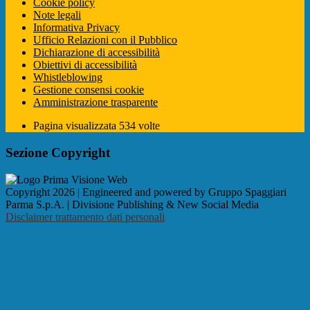
Cookie policy
Note legali
Informativa Privacy
Ufficio Relazioni con il Pubblico
Dichiarazione di accessibilità
Obiettivi di accessibilità
Whistleblowing
Gestione consensi cookie
Amministrazione trasparente
Pagina visualizzata
534
volte
Sezione Copyright
Copyright 2026 | Engineered and powered by Gruppo Spaggiari
Parma S.p.A. | Divisione Publishing & New Social Media
Disclaimer trattamento dati personali