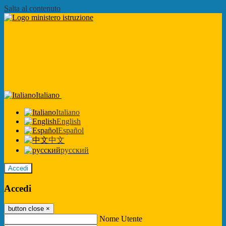
Salta al contenuto
Italiano
Italiano
English
Español
中文
русский
Accedi
Accedi
button close
×
Nome Utente