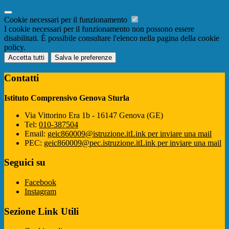
Cookie necessari per il funzionamento
I cookie necessari per il funzionamento non possono essere
disabilitati. È possibile consultare l'elenco nella pagina della cookie
policy.
Accetta tutti
Salva le preferenze
Contatti
Istituto Comprensivo Genova Sturla
Via Vittorino Era 1b - 16147 Genova (GE)
Tel:
010-387504
Email:
geic860009@istruzione.it
Link per inviare una mail
PEC:
geic860009@pec.istruzione.it
Link per inviare una mail
Seguici su
Facebook
Instagram
Sezione Link Utili