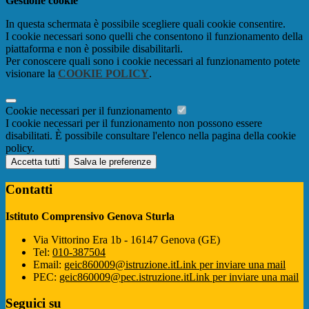
Gestione cookie
In questa schermata è possibile scegliere quali cookie consentire.
I cookie necessari sono quelli che consentono il funzionamento della
piattaforma e non è possibile disabilitarli.
Per conoscere quali sono i cookie necessari al funzionamento potete
visionare la
COOKIE POLICY
.
Cookie necessari per il funzionamento
I cookie necessari per il funzionamento non possono essere
disabilitati. È possibile consultare l'elenco nella pagina della cookie
policy.
Accetta tutti
Salva le preferenze
Contatti
Istituto Comprensivo Genova Sturla
Via Vittorino Era 1b - 16147 Genova (GE)
Tel:
010-387504
Email:
geic860009@istruzione.it
Link per inviare una mail
PEC:
geic860009@pec.istruzione.it
Link per inviare una mail
Seguici su