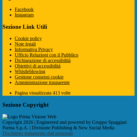
Facebook
Instagram
Sezione Link Utili
Cookie policy
Note legali
Informativa Privacy
Ufficio Relazioni con il Pubblico
Dichiarazione di accessibilità
Obiettivi di accessibilità
Whistleblowing
Gestione consensi cookie
Amministrazione trasparente
Pagina visualizzata
413
volte
Sezione Copyright
Copyright 2026 | Engineered and powered by Gruppo Spaggiari
Parma S.p.A. | Divisione Publishing & New Social Media
Disclaimer trattamento dati personali