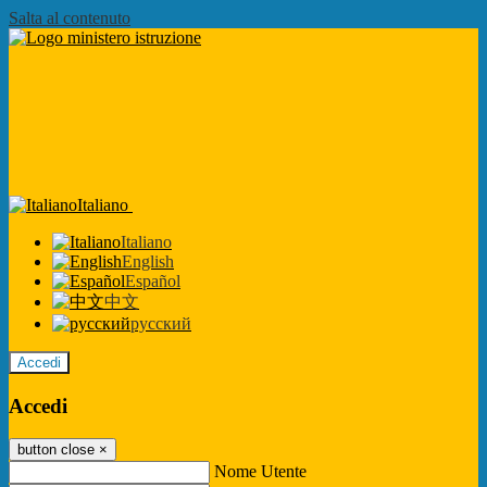
Salta al contenuto
Italiano
Italiano
English
Español
中文
русский
Accedi
Accedi
button close
×
Nome Utente