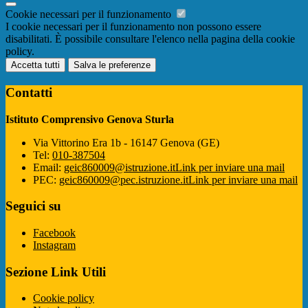
Cookie necessari per il funzionamento
I cookie necessari per il funzionamento non possono essere
disabilitati. È possibile consultare l'elenco nella pagina della cookie
policy.
Accetta tutti
Salva le preferenze
Contatti
Istituto Comprensivo Genova Sturla
Via Vittorino Era 1b - 16147 Genova (GE)
Tel:
010-387504
Email:
geic860009@istruzione.it
Link per inviare una mail
PEC:
geic860009@pec.istruzione.it
Link per inviare una mail
Seguici su
Facebook
Instagram
Sezione Link Utili
Cookie policy