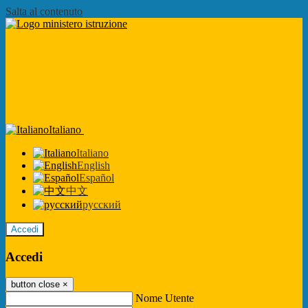
Salta al contenuto
Italiano
Italiano
English
Español
中文
русский
Accedi
Accedi
button close
×
Nome Utente