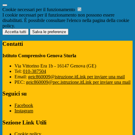
Cookie necessari per il funzionamento
I cookie necessari per il funzionamento non possono essere
disabilitati. È possibile consultare l'elenco nella pagina della cookie
policy.
Accetta tutti
Salva le preferenze
Contatti
Istituto Comprensivo Genova Sturla
Via Vittorino Era 1b - 16147 Genova (GE)
Tel:
010-387504
Email:
geic860009@istruzione.it
Link per inviare una mail
PEC:
geic860009@pec.istruzione.it
Link per inviare una mail
Seguici su
Facebook
Instagram
Sezione Link Utili
Cookie policy