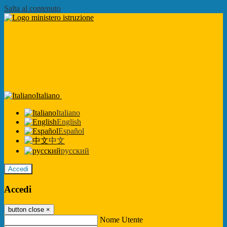
Salta al contenuto
Italiano
Italiano
English
Español
中文
русский
Accedi
Accedi
button close
×
Nome Utente