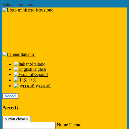
Salta al contenuto
Italiano
Italiano
English
Español
中文
русский
Accedi
Accedi
button close
×
Nome Utente