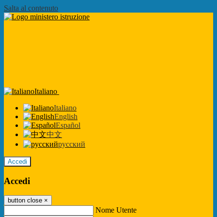
Salta al contenuto
Italiano
Italiano
English
Español
中文
русский
Accedi
Accedi
button close
×
Nome Utente