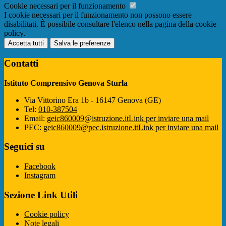
Cookie necessari per il funzionamento
I cookie necessari per il funzionamento non possono essere
disabilitati. È possibile consultare l'elenco nella pagina della cookie
policy.
Accetta tutti
Salva le preferenze
Contatti
Istituto Comprensivo Genova Sturla
Via Vittorino Era 1b - 16147 Genova (GE)
Tel:
010-387504
Email:
geic860009@istruzione.it
Link per inviare una mail
PEC:
geic860009@pec.istruzione.it
Link per inviare una mail
Seguici su
Facebook
Instagram
Sezione Link Utili
Cookie policy
Note legali