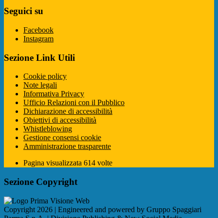
Seguici su
Facebook
Instagram
Sezione Link Utili
Cookie policy
Note legali
Informativa Privacy
Ufficio Relazioni con il Pubblico
Dichiarazione di accessibilità
Obiettivi di accessibilità
Whistleblowing
Gestione consensi cookie
Amministrazione trasparente
Pagina visualizzata
614
volte
Sezione Copyright
Copyright 2026 | Engineered and powered by Gruppo Spaggiari