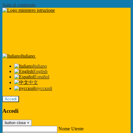
Salta al contenuto
Italiano
Italiano
English
Español
中文
русский
Accedi
Accedi
button close
×
Nome Utente