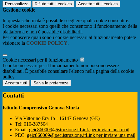
Personalizza
Rifiuta tutti
i cookies
Accetta tutti
i cookies
Gestione cookie
In questa schermata è possibile scegliere quali cookie consentire.
I cookie necessari sono quelli che consentono il funzionamento della
piattaforma e non è possibile disabilitarli.
Per conoscere quali sono i cookie necessari al funzionamento potete
visionare la
COOKIE POLICY
.
Cookie necessari per il funzionamento
I cookie necessari per il funzionamento non possono essere
disabilitati. È possibile consultare l'elenco nella pagina della cookie
policy.
Accetta tutti
Salva le preferenze
Contatti
Istituto Comprensivo Genova Sturla
Via Vittorino Era 1b - 16147 Genova (GE)
Tel:
010-387504
Email:
geic860009@istruzione.it
Link per inviare una mail
PEC:
geic860009@pec.istruzione.it
Link per inviare una mail