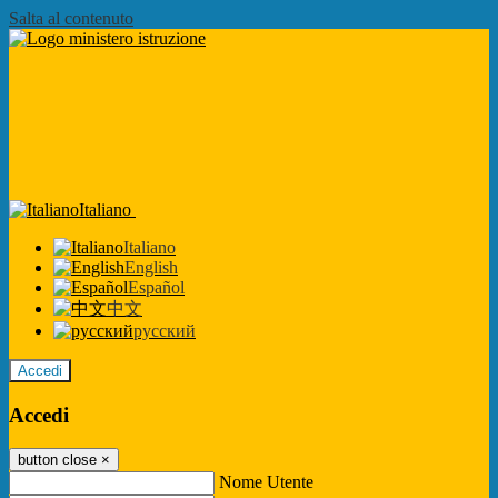
Salta al contenuto
Italiano
Italiano
English
Español
中文
русский
Accedi
Accedi
button close
×
Nome Utente