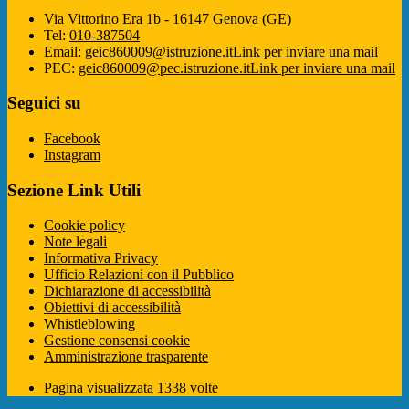
Via Vittorino Era 1b - 16147 Genova (GE)
Tel:
010-387504
Email:
geic860009@istruzione.it
Link per inviare una mail
PEC:
geic860009@pec.istruzione.it
Link per inviare una mail
Seguici su
Facebook
Instagram
Sezione Link Utili
Cookie policy
Note legali
Informativa Privacy
Ufficio Relazioni con il Pubblico
Dichiarazione di accessibilità
Obiettivi di accessibilità
Whistleblowing
Gestione consensi cookie
Amministrazione trasparente
Pagina visualizzata
1338
volte