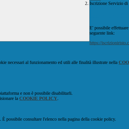
Iscrizione Servizio di
Iscrizione Se
E' possibile effettuare
seguente link:
https://iscrizionirist
kie necessari al funzionamento ed utili alle finalità illustrate nella
COO
attaforma e non è possibile disabilitarli.
isionare la
COOKIE POLICY
.
 È possibile consultare l'elenco nella pagina della cookie policy.