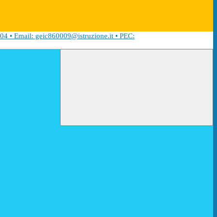
04 • Email: geic860009@istruzione.it • PEC: