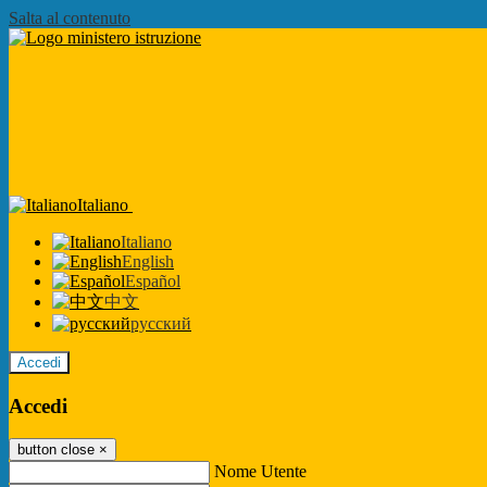
Salta al contenuto
Italiano
Italiano
English
Español
中文
русский
Accedi
Accedi
button close
×
Nome Utente