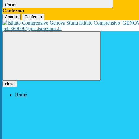
Chiudi
Conferma
Annulla
Conferma
Istituto Comprensivo
GENO
geic860009@pec.istruzione.it
close
Home