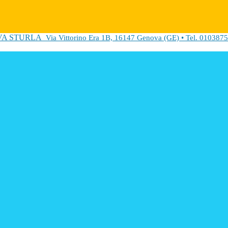
VA STURLA
Via Vittorino Era 1B, 16147 Genova (GE) • Tel. 0103875