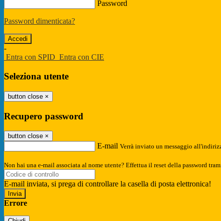
Password
Password dimenticata?
-
Entra con SPID
Entra con CIE
Seleziona utente
button close
×
Recupero password
button close
×
E-mail
Verrà inviato un messaggio all'indirizz
Non hai una e-mail associata al nome utente? Effettua il reset della password tram
E-mail inviata, si prega di controllare la casella di posta elettronica!
Errore
Chiudi