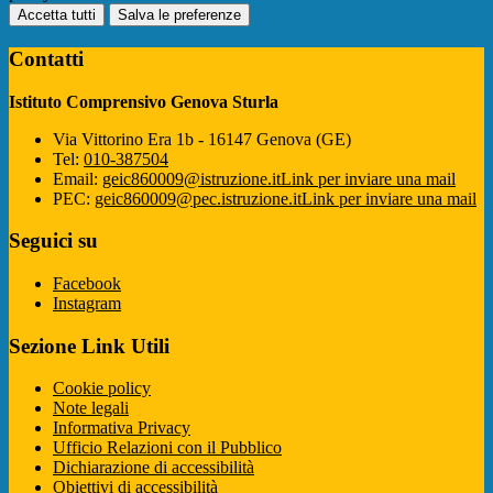
Accetta tutti
Salva le preferenze
Contatti
Istituto Comprensivo Genova Sturla
Via Vittorino Era 1b - 16147 Genova (GE)
Tel:
010-387504
Email:
geic860009@istruzione.it
Link per inviare una mail
PEC:
geic860009@pec.istruzione.it
Link per inviare una mail
Seguici su
Facebook
Instagram
Sezione Link Utili
Cookie policy
Note legali
Informativa Privacy
Ufficio Relazioni con il Pubblico
Dichiarazione di accessibilità
Obiettivi di accessibilità