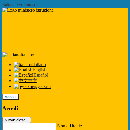
Salta al contenuto
Italiano
Italiano
English
Español
中文
русский
Accedi
Accedi
button close
×
Nome Utente