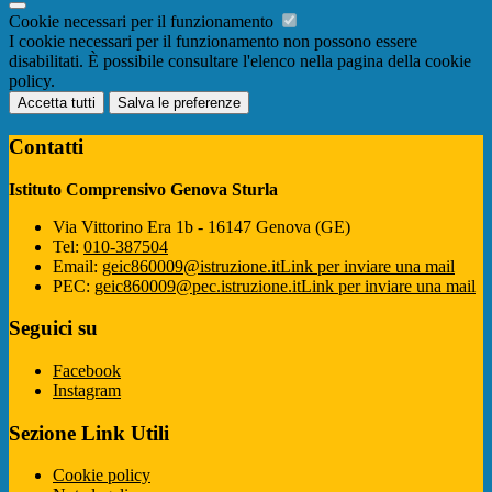
Cookie necessari per il funzionamento
I cookie necessari per il funzionamento non possono essere
disabilitati. È possibile consultare l'elenco nella pagina della cookie
policy.
Accetta tutti
Salva le preferenze
Contatti
Istituto Comprensivo Genova Sturla
Via Vittorino Era 1b - 16147 Genova (GE)
Tel:
010-387504
Email:
geic860009@istruzione.it
Link per inviare una mail
PEC:
geic860009@pec.istruzione.it
Link per inviare una mail
Seguici su
Facebook
Instagram
Sezione Link Utili
Cookie policy