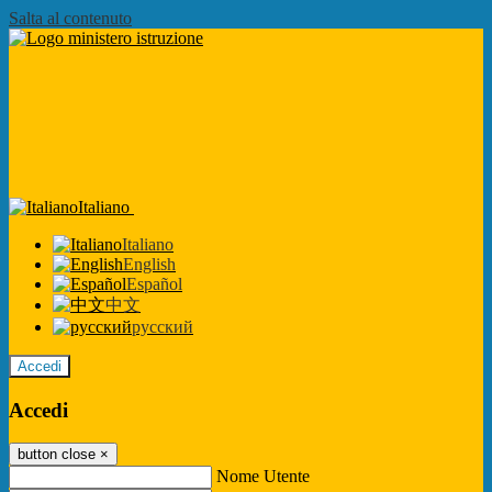
Salta al contenuto
Italiano
Italiano
English
Español
中文
русский
Accedi
Accedi
button close
×
Nome Utente