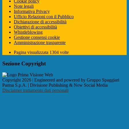
Cookie policy
Note legali
Informativa Privacy
Ufficio Relazioni con il Pubblico
Dichiarazione di accessibilità
Obiettivi di accessibilità
Whistleblowing
Gestione consensi cookie
Amministrazione trasparente
Pagina visualizzata
1304
volte
Sezione Copyright
Copyright 2026 | Engineered and powered by Gruppo Spaggiari
Parma S.p.A. | Divisione Publishing & New Social Media
Disclaimer trattamento dati personali