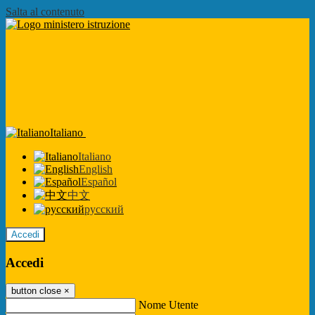
Salta al contenuto
Italiano
Italiano
English
Español
中文
русский
Accedi
Accedi
button close
×
Nome Utente