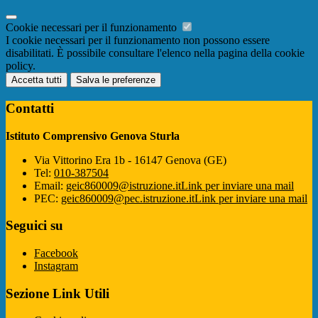
Cookie necessari per il funzionamento
I cookie necessari per il funzionamento non possono essere
disabilitati. È possibile consultare l'elenco nella pagina della cookie
policy.
Accetta tutti
Salva le preferenze
Contatti
Istituto Comprensivo Genova Sturla
Via Vittorino Era 1b - 16147 Genova (GE)
Tel:
010-387504
Email:
geic860009@istruzione.it
Link per inviare una mail
PEC:
geic860009@pec.istruzione.it
Link per inviare una mail
Seguici su
Facebook
Instagram
Sezione Link Utili