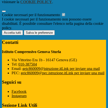
visionare la
COOKIE POLICY
.
Cookie necessari per il funzionamento
I cookie necessari per il funzionamento non possono essere
disabilitati. È possibile consultare l'elenco nella pagina della cookie
policy.
Accetta tutti
Salva le preferenze
Contatti
Istituto Comprensivo Genova Sturla
Via Vittorino Era 1b - 16147 Genova (GE)
Tel:
010-387504
Email:
geic860009@istruzione.it
Link per inviare una mail
PEC:
geic860009@pec.istruzione.it
Link per inviare una mail
Seguici su
Facebook
Instagram
Sezione Link Utili