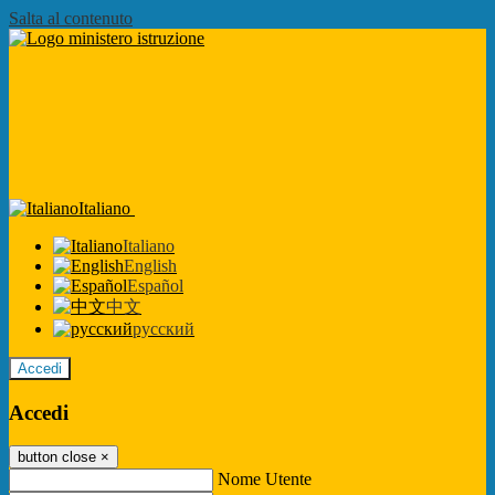
Salta al contenuto
Italiano
Italiano
English
Español
中文
русский
Accedi
Accedi
button close
×
Nome Utente