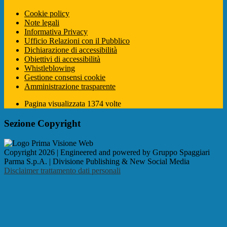
Cookie policy
Note legali
Informativa Privacy
Ufficio Relazioni con il Pubblico
Dichiarazione di accessibilità
Obiettivi di accessibilità
Whistleblowing
Gestione consensi cookie
Amministrazione trasparente
Pagina visualizzata
1374
volte
Sezione Copyright
Copyright 2026 | Engineered and powered by Gruppo Spaggiari
Parma S.p.A. | Divisione Publishing & New Social Media
Disclaimer trattamento dati personali