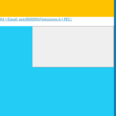
04 • Email: geic860009@istruzione.it • PEC: