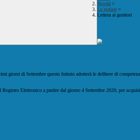
Novità
>
Le notizie
>
Lettera ai genitori
Lettera ai ge
rimi giorni di Settembre questo Istituto adotterà le delibere di competen
el Registro Elettronico a partire dal giorno 4 Settembre 2020, per acquis