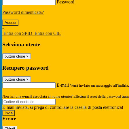
Password
Password dimenticata?
-
Entra con SPID
Entra con CIE
Seleziona utente
button close
×
Recupero password
button close
×
E-mail
Verrà inviato un messaggio all'indirizz
Non hai una e-mail associata al nome utente? Effettua il reset della password tram
E-mail inviata, si prega di controllare la casella di posta elettronica!
Errore
Chiudi