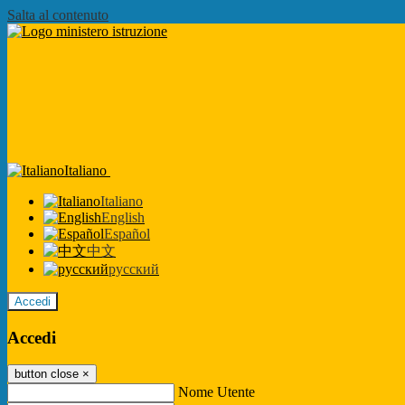
Salta al contenuto
Italiano
Italiano
English
Español
中文
русский
Accedi
Accedi
button close
×
Nome Utente