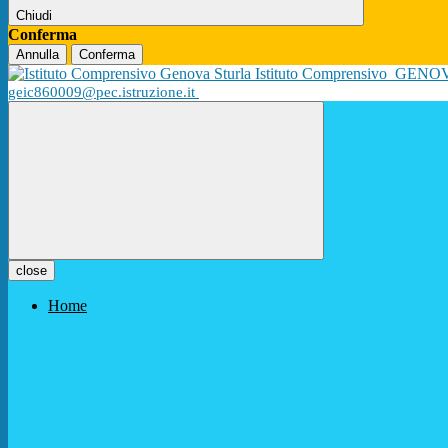
Chiudi
Conferma
Annulla
Conferma
Istituto Comprensivo
GENO
geic860009@pec.istruzione.it
close
Home