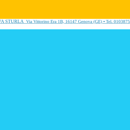
VA STURLA
Via Vittorino Era 1B, 16147 Genova (GE) • Tel. 0103875