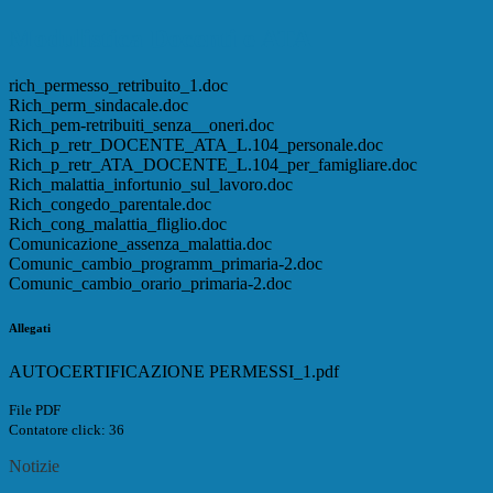
Modulistica Docenti e ATA
rich_permesso_retribuito_1.doc
Rich_perm_sindacale.doc
Rich_pem-retribuiti_senza__oneri.doc
Rich_p_retr_DOCENTE_ATA_L.104_personale.doc
Rich_p_retr_ATA_DOCENTE_L.104_per_famigliare.doc
Rich_malattia_infortunio_sul_lavoro.doc
Rich_congedo_parentale.doc
Rich_cong_malattia_fliglio.doc
Comunicazione_assenza_malattia.doc
Comunic_cambio_programm_primaria-2.doc
Comunic_cambio_orario_primaria-2.doc
Allegati
AUTOCERTIFICAZIONE PERMESSI_1.pdf
File PDF
Contatore click: 36
Notizie