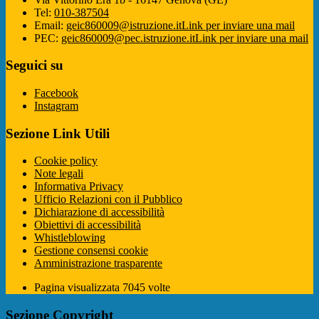
Tel:
010-387504
Email:
geic860009@istruzione.it
Link per inviare una mail
PEC:
geic860009@pec.istruzione.it
Link per inviare una mail
Seguici su
Facebook
Instagram
Sezione Link Utili
Cookie policy
Note legali
Informativa Privacy
Ufficio Relazioni con il Pubblico
Dichiarazione di accessibilità
Obiettivi di accessibilità
Whistleblowing
Gestione consensi cookie
Amministrazione trasparente
Pagina visualizzata
7045
volte
Sezione Copyright