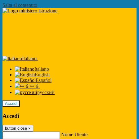
Salta al contenuto
Italiano
Italiano
English
Español
中文
русский
Accedi
Accedi
button close
×
Nome Utente