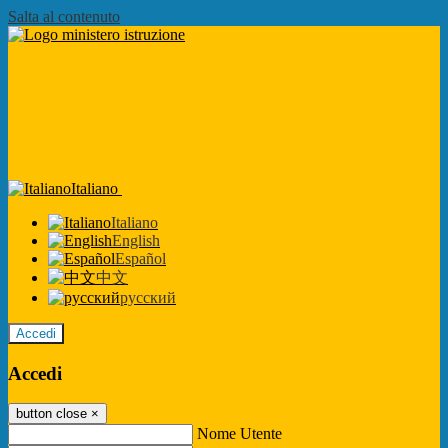
Salta al contenuto
Italiano
Italiano
English
Español
中文
русский
Accedi
Accedi
button close
×
Nome Utente