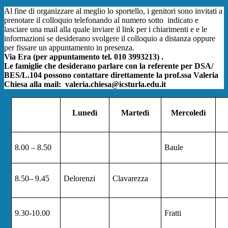
Al fine di organizzare al meglio lo sportello, i genitori sono invitati a
prenotare il colloquio telefonando al numero sotto
indicato e
lasciare una mail alla quale inviare il link per i chiarimenti e e le
informazioni se desiderano svolgere il colloquio a distanza oppure
per fissare un appuntamento in presenza.
Via Era (per appuntamento tel. 010 3993213) .
Le famiglie che desiderano parlare con la referente per DSA/
BES/L.104 possono contattare direttamente la prof.ssa Valeria
Chiesa alla mail:
valeria.chiesa@icsturla.edu.it
Luned
ì
Marted
ì
Mercoled
ì
8.00
–
8.50
Baule
8.50
–
9.45
Delorenzi
Clavarezza
9.30-10.00
Fratti