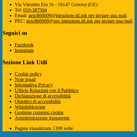
Via Vittorino Era 1b - 16147 Genova (GE)
Tel:
010-387504
Email:
geic860009@istruzione.it
Link per inviare una mail
PEC:
geic860009@pec.istruzione.it
Link per inviare una mail
Seguici su
Facebook
Instagram
Sezione Link Utili
Cookie policy
Note legali
Informativa Privacy
Ufficio Relazioni con il Pubblico
Dichiarazione di accessibilità
Obiettivi di accessibilità
Whistleblowing
Gestione consensi cookie
Amministrazione trasparente
Pagina visualizzata
1399
volte