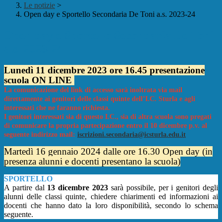
Le notizie
>
Open day e Sportello Secondaria De Toni a.s. 2023-24
Open day e Sportello Secondaria De Toni
a.s. 2023-24
Lunedì 11 dicembre 2023 ore 16.45 presentazione
scuola ON LINE
La comunicazione del link di accesso sarà inoltrata via mail
direttamente ai genitori delle classi quinte dell’I.C. Sturla e agli
interessati che ne faranno richiesta.
I genitori interessati sia di questo I.C., sia di altra scuola sono pregati
di comunicare la propria partecipazione entro il 10 dicembre p.v. al
seguente indirizzo mail:
iscrizioni.secondaria@icsturla.edu.it
Martedì 16 gennaio 2024 dalle ore 16.30 Open day (in
presenza alunni e docenti presentano la scuola)
SPORTELLO
A partire dal
13
dicembre 202
3
sar
à
possibile, per i genitori degli
alunni delle classi quinte, chiedere chiarimenti ed informazioni ai
docenti che hanno dato la loro disponibilit
à
, secondo lo schema
seguente.