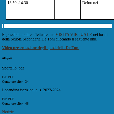
13.50 -14.30
Delorenzi
E' possibile inoltre effettuare una
VISITA VIRTUALE
nei locali
della Scuola Secondaria De Toni cliccando il seguente link.
Video presentazione degli spazi della De Toni
Allegati
Sportello .pdf
File PDF
Contatore click: 34
Locandina iscrizioni a. s. 2023-2024
File PDF
Contatore click: 48
Notizie