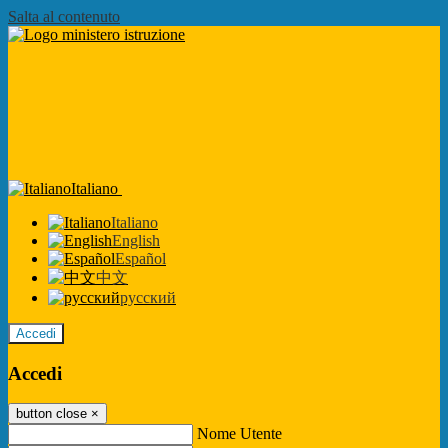
Salta al contenuto
Italiano
Italiano
English
Español
中文
русский
Accedi
Accedi
button close
×
Nome Utente