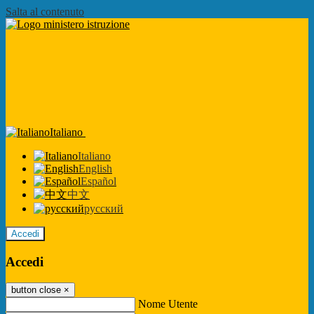
Salta al contenuto
Italiano
Italiano
English
Español
中文
русский
Accedi
Accedi
button close
×
Nome Utente