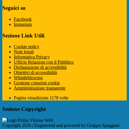
Seguici su
Facebook
Instagram
Sezione Link Utili
Cookie policy
Note legali
Informativa Privacy
Ufficio Relazioni con il Pubblico
Dichiarazione di accessibilità
Obiettivi di accessibilità
Whistleblowing
Gestione consensi cookie
Amministrazione trasparente
Pagina visualizzata
1178
volte
Sezione Copyright
Copyright 2026 | Engineered and powered by Gruppo Spaggiari