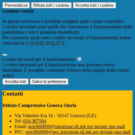
Personalizza
Rifiuta tutti
i cookies
Accetta tutti
i cookies
Gestione cookie
In questa schermata è possibile scegliere quali cookie consentire.
I cookie necessari sono quelli che consentono il funzionamento della
piattaforma e non è possibile disabilitarli.
Per conoscere quali sono i cookie necessari al funzionamento potete
visionare la
COOKIE POLICY
.
Cookie necessari per il funzionamento
I cookie necessari per il funzionamento non possono essere
disabilitati. È possibile consultare l'elenco nella pagina della cookie
policy.
Accetta tutti
Salva le preferenze
Contatti
Istituto Comprensivo Genova Sturla
Via Vittorino Era 1b - 16147 Genova (GE)
Tel:
010-387504
Email:
geic860009@istruzione.it
Link per inviare una mail
PEC:
geic860009@pec.istruzione.it
Link per inviare una mail