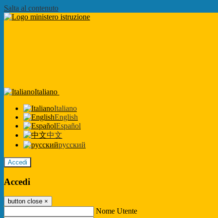
Salta al contenuto
Italiano
Italiano
English
Español
中文
русский
Accedi
Accedi
button close
×
Nome Utente