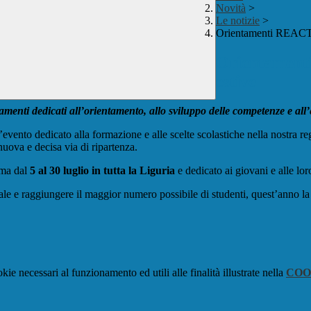
Novità
>
Le notizie
>
Orientamenti REACT: l
Orientamenti
estive
nti dedicati all’orientamento, allo sviluppo delle competenze e all’ed
evento dedicato alla formazione e alle scelte scolastiche nella nostra r
uova e decisa via di ripartenza.
ma dal
5 al 30
luglio in tutta la Liguria
e dedicato ai giovani e alle lor
ionale e raggiungere il maggior numero possibile di studenti, quest’anno la
kie necessari al funzionamento ed utili alle finalità illustrate nella
COO