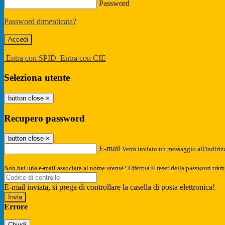
Password
Password dimenticata?
-
Entra con SPID
Entra con CIE
Seleziona utente
button close
×
Recupero password
button close
×
E-mail
Verrà inviato un messaggio all'indirizz
Non hai una e-mail associata al nome utente? Effettua il reset della password tram
E-mail inviata, si prega di controllare la casella di posta elettronica!
Errore
Chiudi