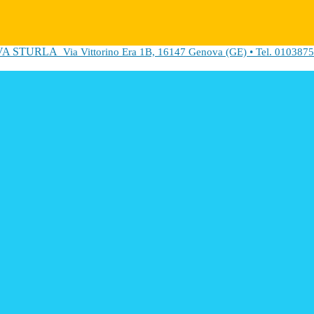
VA STURLA
Via Vittorino Era 1B, 16147 Genova (GE) • Tel. 0103875