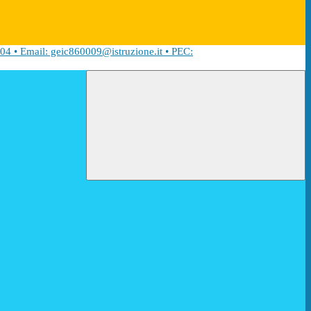
04 • Email: geic860009@istruzione.it • PEC: