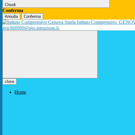
Chiudi
Conferma
Annulla
Conferma
Istituto Comprensivo
GENO
geic860009@pec.istruzione.it
close
Home