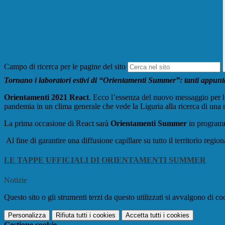
Campo di ricerca per le pagine del sito
Tornano i laboratori estivi di “Orientamenti Summer”: tanti appuntame
Orientamenti 2021 React
. Ecco l’essenza del nuovo messaggio per l’
pandemia in un clima generale che vede la Liguria alla ricerca di una n
La prima occasione di React sarà
Orientamenti Summer
in program
Al fine di garantire una diffusione capillare su tutto il territorio reg
LE TAPPE UFFICIALI DI ORIENTAMENTI SUMMER
Notizie
Questo sito o gli strumenti terzi da questo utilizzati si avvalgono di coo
Personalizza
Rifiuta tutti
i cookies
Accetta tutti
i cookies
Gestione cookie