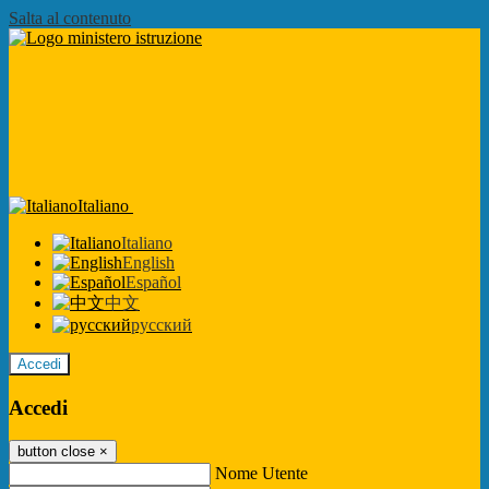
Salta al contenuto
Italiano
Italiano
English
Español
中文
русский
Accedi
Accedi
button close
×
Nome Utente