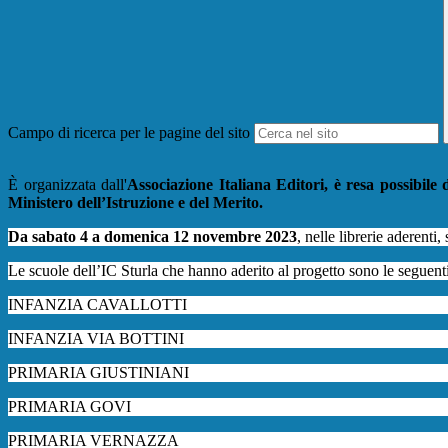
Campo di ricerca per le pagine del sito
È organizzata dall'
Associazione Italiana Editori, è resa possibile
Ministero dell’Istruzione e del Merito.
Da
sabato 4 a domenica 12 novembre 2023
, nelle librerie aderenti,
Le scuole dell’IC Sturla che hanno aderito al progetto sono le seguenti
INFANZIA CAVALLOTTI
INFANZIA VIA BOTTINI
PRIMARIA GIUSTINIANI
PRIMARIA GOVI
PRIMARIA VERNAZZA