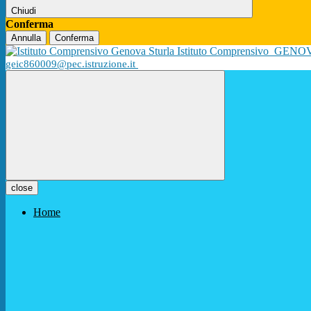
Chiudi
Conferma
Annulla
Conferma
Istituto Comprensivo
GENO
geic860009@pec.istruzione.it
close
Home