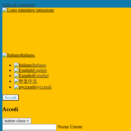
Salta al contenuto
Italiano
Italiano
English
Español
中文
русский
Accedi
Accedi
button close
×
Nome Utente