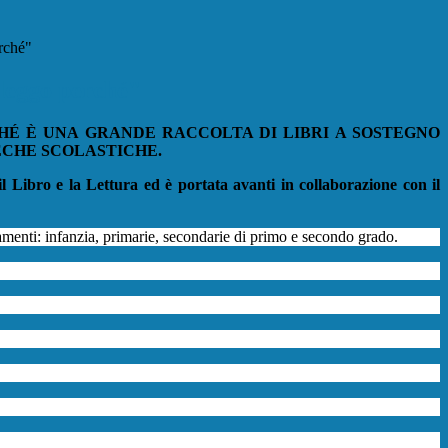
rché"
 leggo perché"
HÉ È UNA GRANDE RACCOLTA DI LIBRI A SOSTEGNO
ECHE SCOLASTICHE.
il Libro e la Lettura ed è portata avanti in collaborazione con il
amenti: infanzia, primarie, secondarie di primo e secondo grado.