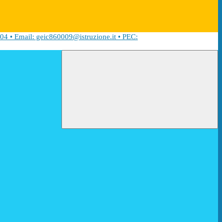
04 • Email: geic860009@istruzione.it • PEC: