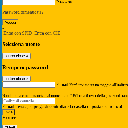
Password
Password dimenticata?
-
Entra con SPID
Entra con CIE
Seleziona utente
button close
×
Recupero password
button close
×
E-mail
Verrà inviato un messaggio all'indirizz
Non hai una e-mail associata al nome utente? Effettua il reset della password tram
E-mail inviata, si prega di controllare la casella di posta elettronica!
Errore
Chiudi