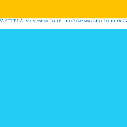
VA STURLA
Via Vittorino Era 1B, 16147 Genova (GE) • Tel. 0103875