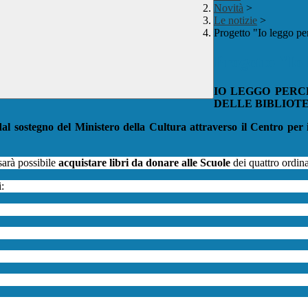
Novità
>
Le notizie
>
Progetto "Io leggo pe
Progetto "Io
IO LEGGO PERC
DELLE BIBLIOT
 dal sostegno del Ministero della Cultura attraverso il Centro per 
 sarà possibile
acquistare libri da donare alle Scuole
dei quattro ordin
: