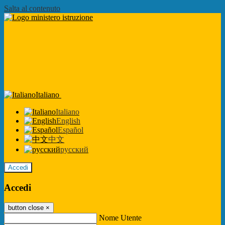
Salta al contenuto
Italiano
Italiano
English
Español
中文
русский
Accedi
Accedi
button close
×
Nome Utente