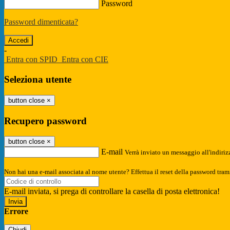
Password
Password dimenticata?
-
Entra con SPID
Entra con CIE
Seleziona utente
button close
×
Recupero password
button close
×
E-mail
Verrà inviato un messaggio all'indirizz
Non hai una e-mail associata al nome utente? Effettua il reset della password tram
E-mail inviata, si prega di controllare la casella di posta elettronica!
Errore
Chiudi