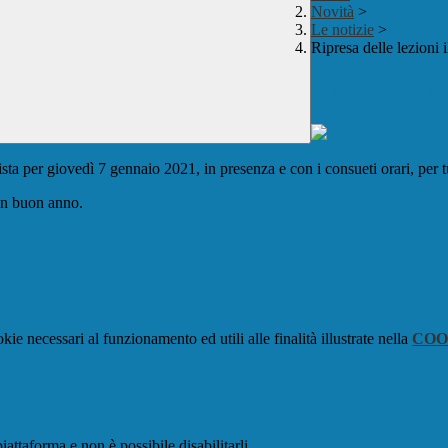
Novità
>
Le notizie
>
Ripresa delle lezioni 
Ripresa delle
sta per giovedì 7 gennaio 2021, in presenza e con i consueti orari, per tu
 un buon anno.
kie necessari al funzionamento ed utili alle finalità illustrate nella
COO
attaforma e non è possibile disabilitarli.