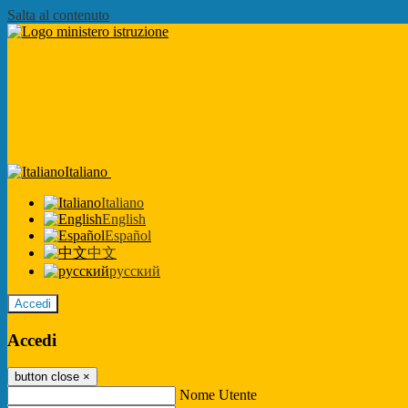
Salta al contenuto
Italiano
Italiano
English
Español
中文
русский
Accedi
Accedi
button close
×
Nome Utente