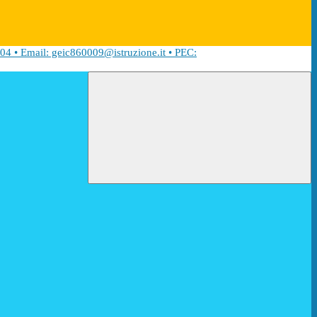
04 • Email: geic860009@istruzione.it • PEC: