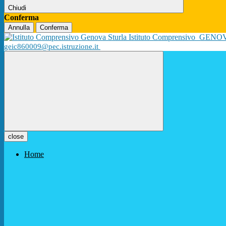
Chiudi
Conferma
Annulla
Conferma
Istituto Comprensivo
GENO
geic860009@pec.istruzione.it
close
Home