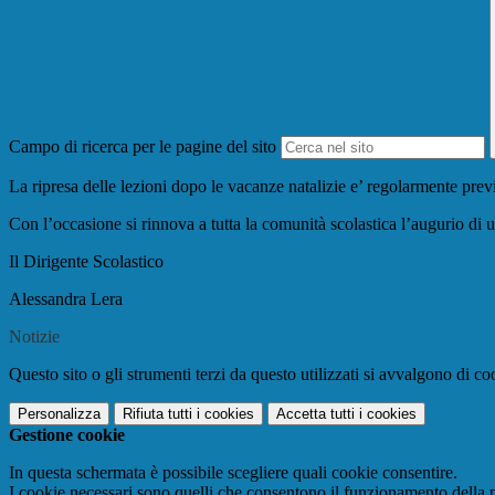
Campo di ricerca per le pagine del sito
La ripresa delle lezioni dopo le vacanze natalizie e’ regolarmente previ
Con l’occasione si rinnova a tutta la comunità scolastica l’augurio di
Il Dirigente Scolastico
Alessandra Lera
Notizie
Questo sito o gli strumenti terzi da questo utilizzati si avvalgono di coo
Personalizza
Rifiuta tutti
i cookies
Accetta tutti
i cookies
Gestione cookie
In questa schermata è possibile scegliere quali cookie consentire.
I cookie necessari sono quelli che consentono il funzionamento della pi