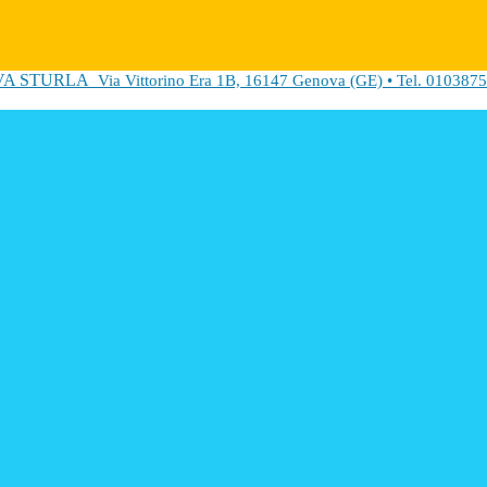
VA STURLA
Via Vittorino Era 1B, 16147 Genova (GE) • Tel. 0103875