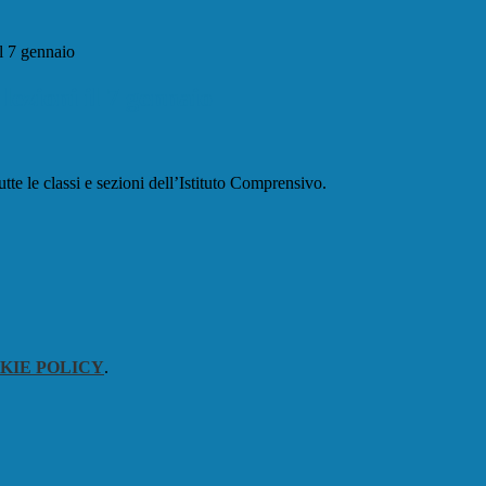
il 7 gennaio
 lezioni il 7 gennaio
tte le classi e sezioni dell’Istituto Comprensivo.
KIE POLICY
.