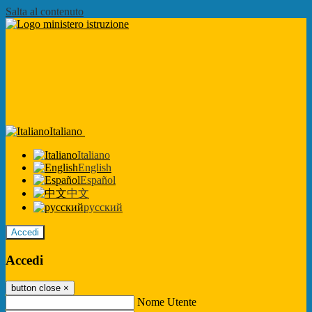
Salta al contenuto
Italiano
Italiano
English
Español
中文
русский
Accedi
Accedi
button close
×
Nome Utente