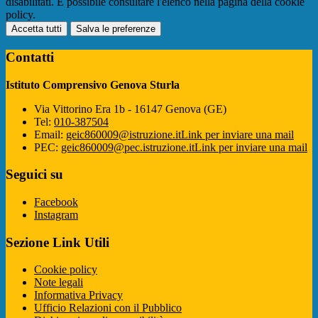
disabilitati. È possibile consultare l'elenco nella pagina della cookie
policy.
Accetta tutti
Salva le preferenze
Contatti
Istituto Comprensivo Genova Sturla
Via Vittorino Era 1b - 16147 Genova (GE)
Tel:
010-387504
Email:
geic860009@istruzione.it
Link per inviare una mail
PEC:
geic860009@pec.istruzione.it
Link per inviare una mail
Seguici su
Facebook
Instagram
Sezione Link Utili
Cookie policy
Note legali
Informativa Privacy
Ufficio Relazioni con il Pubblico