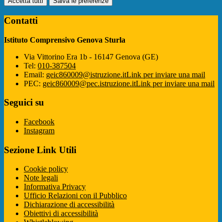
Accetta tutti
Salva le preferenze
Contatti
Istituto Comprensivo Genova Sturla
Via Vittorino Era 1b - 16147 Genova (GE)
Tel:
010-387504
Email:
geic860009@istruzione.it
Link per inviare una mail
PEC:
geic860009@pec.istruzione.it
Link per inviare una mail
Seguici su
Facebook
Instagram
Sezione Link Utili
Cookie policy
Note legali
Informativa Privacy
Ufficio Relazioni con il Pubblico
Dichiarazione di accessibilità
Obiettivi di accessibilità