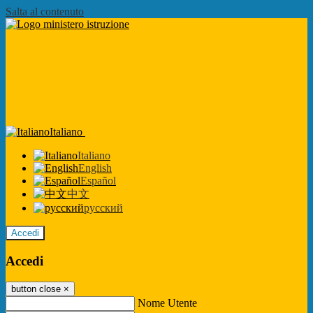
Salta al contenuto
Italiano
Italiano
English
Español
中文
русский
Accedi
Accedi
button close
×
Nome Utente