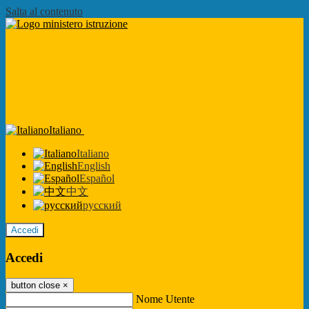
Salta al contenuto
Italiano
Italiano
English
Español
中文
русский
Accedi
Accedi
button close
×
Nome Utente