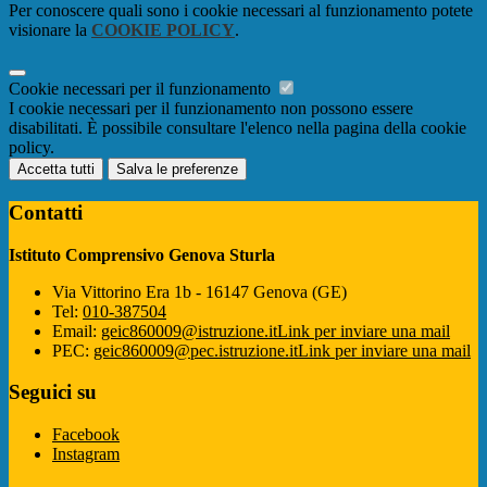
Per conoscere quali sono i cookie necessari al funzionamento potete
visionare la
COOKIE POLICY
.
Cookie necessari per il funzionamento
I cookie necessari per il funzionamento non possono essere
disabilitati. È possibile consultare l'elenco nella pagina della cookie
policy.
Accetta tutti
Salva le preferenze
Contatti
Istituto Comprensivo Genova Sturla
Via Vittorino Era 1b - 16147 Genova (GE)
Tel:
010-387504
Email:
geic860009@istruzione.it
Link per inviare una mail
PEC:
geic860009@pec.istruzione.it
Link per inviare una mail
Seguici su
Facebook
Instagram