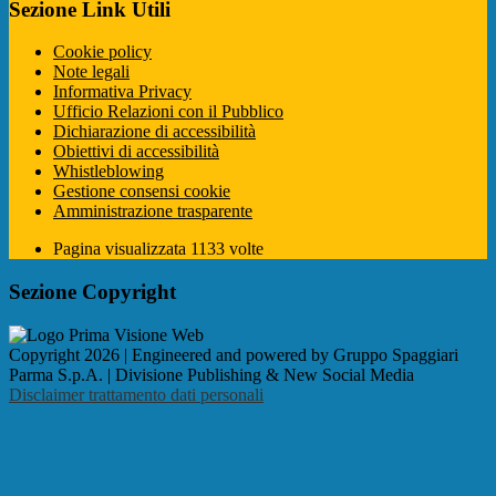
Sezione Link Utili
Cookie policy
Note legali
Informativa Privacy
Ufficio Relazioni con il Pubblico
Dichiarazione di accessibilità
Obiettivi di accessibilità
Whistleblowing
Gestione consensi cookie
Amministrazione trasparente
Pagina visualizzata
1133
volte
Sezione Copyright
Copyright 2026 | Engineered and powered by Gruppo Spaggiari
Parma S.p.A. | Divisione Publishing & New Social Media
Disclaimer trattamento dati personali