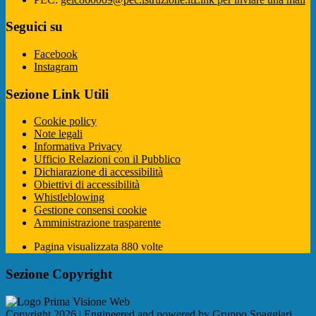
Seguici su
Facebook
Instagram
Sezione Link Utili
Cookie policy
Note legali
Informativa Privacy
Ufficio Relazioni con il Pubblico
Dichiarazione di accessibilità
Obiettivi di accessibilità
Whistleblowing
Gestione consensi cookie
Amministrazione trasparente
Pagina visualizzata
880
volte
Sezione Copyright
Copyright 2026 | Engineered and powered by Gruppo Spaggiari