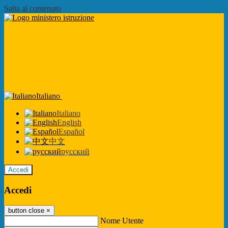
Salta al contenuto
Italiano
Italiano
English
Español
中文
русский
Accedi
Accedi
button close
×
Nome Utente