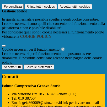
Personalizza
Rifiuta tutti
i cookies
Accetta tutti
i cookies
Gestione cookie
In questa schermata è possibile scegliere quali cookie consentire.
I cookie necessari sono quelli che consentono il funzionamento della
piattaforma e non è possibile disabilitarli.
Per conoscere quali sono i cookie necessari al funzionamento potete
visionare la
COOKIE POLICY
.
Cookie necessari per il funzionamento
I cookie necessari per il funzionamento non possono essere
disabilitati. È possibile consultare l'elenco nella pagina della cookie
policy.
Accetta tutti
Salva le preferenze
Contatti
Istituto Comprensivo Genova Sturla
Via Vittorino Era 1b - 16147 Genova (GE)
Tel:
010-387504
Email:
geic860009@istruzione.it
Link per inviare una mail
PEC:
geic860009@pec.istruzione.it
Link per inviare una mail