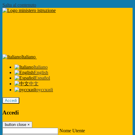
Salta al contenuto
Italiano
Italiano
English
Español
中文
русский
Accedi
Accedi
button close
×
Nome Utente