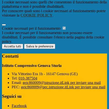
I cookie necessari sono quelli che consentono il funzionamento della
piattaforma e non è possibile disabilitarli.
Per conoscere quali sono i cookie necessari al funzionamento potete
visionare la
COOKIE POLICY
.
Cookie necessari per il funzionamento
I cookie necessari per il funzionamento non possono essere
disabilitati. È possibile consultare l'elenco nella pagina della cookie
policy.
Accetta tutti
Salva le preferenze
Contatti
Istituto Comprensivo Genova Sturla
Via Vittorino Era 1b - 16147 Genova (GE)
Tel:
010-387504
Email:
geic860009@istruzione.it
Link per inviare una mail
PEC:
geic860009@pec.istruzione.it
Link per inviare una mail
Seguici su
Facebook