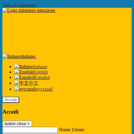
Salta al contenuto
Italiano
Italiano
English
Español
中文
русский
Accedi
Accedi
button close
×
Nome Utente