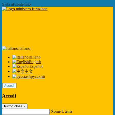
Salta al contenuto
Italiano
Italiano
English
Español
中文
русский
Accedi
Accedi
button close
×
Nome Utente