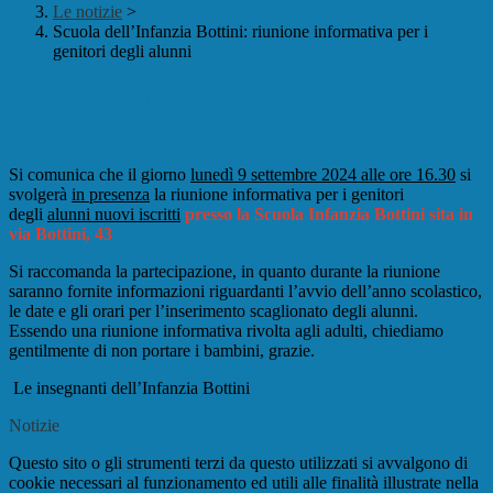
Le notizie
>
Scuola dell’Infanzia Bottini: riunione informativa per i
genitori degli alunni
Scuola dell’Infanzia Bottini: riunione
informativa per i genitori degli alunni
Si comunica che il giorno
lunedì 9 settembre 2024 alle ore 16.30
si
svolgerà
in presenza
la riunione informativa per i genitori
degli
alunni nuovi iscritti
presso la Scuola Infanzia Bottini sita in
via Bottini, 43
Si raccomanda la partecipazione, in quanto durante la riunione
saranno fornite informazioni riguardanti l’avvio dell’anno scolastico,
le date e gli orari per l’inserimento scaglionato degli alunni.
Essendo una riunione informativa rivolta agli adulti, chiediamo
gentilmente di non portare i bambini, grazie.
Le insegnanti dell’Infanzia Bottini
Notizie
Questo sito o gli strumenti terzi da questo utilizzati si avvalgono di
cookie necessari al funzionamento ed utili alle finalità illustrate nella