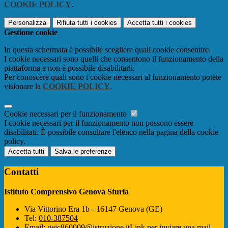
COOKIE POLICY
.
Personalizza
Rifiuta tutti
i cookies
Accetta tutti
i cookies
Gestione cookie
In questa schermata è possibile scegliere quali cookie consentire.
I cookie necessari sono quelli che consentono il funzionamento della
piattaforma e non è possibile disabilitarli.
Per conoscere quali sono i cookie necessari al funzionamento potete
visionare la
COOKIE POLICY
.
Cookie necessari per il funzionamento
I cookie necessari per il funzionamento non possono essere
disabilitati. È possibile consultare l'elenco nella pagina della cookie
policy.
Accetta tutti
Salva le preferenze
Contatti
Istituto Comprensivo Genova Sturla
Via Vittorino Era 1b - 16147 Genova (GE)
Tel:
010-387504
Email:
geic860009@istruzione.it
Link per inviare una mail