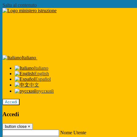
Salta al contenuto
Italiano
Italiano
English
Español
中文
русский
Accedi
Accedi
button close
×
Nome Utente