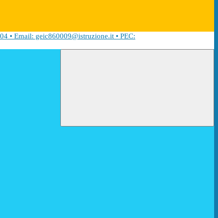
04 • Email: geic860009@istruzione.it • PEC: