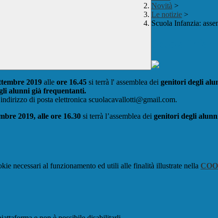
Novità
>
Le notizie
>
Scuola Infanzia: assem
Scuola Infanz
ettembre 2019
alle
ore 16.45
si terrà l' assemblea dei
genitori degli alun
gli alunni già frequentanti.
'indirizzo di posta elettronica scuolacavallotti@gmail.com.
embre 2019,
alle ore 16.30
si terrà l’assemblea dei
genitori degli alunni
kie necessari al funzionamento ed utili alle finalità illustrate nella
COO
attaforma e non è possibile disabilitarli.