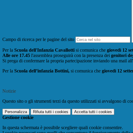
Campo di ricerca per le pagine del sito
Per la
Scuola dell'Infanzia Cavallotti
si comunica che
giovedì 12 s
Alle ore 17.45
l'assemblea proseguirà con la presenza dei
genitori de
Si prega di confermare la propria partecipazione inviando una mail all
Per la
Scuola dell’infanzia Bottini,
si comunica che
giovedì 12 sett
Notizie
Questo sito o gli strumenti terzi da questo utilizzati si avvalgono di coo
Personalizza
Rifiuta tutti
i cookies
Accetta tutti
i cookies
Gestione cookie
In questa schermata è possibile scegliere quali cookie consentire.
I cookie necessari sono quelli che consentono il funzionamento della pi