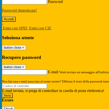
Password
Password dimenticata?
-
Entra con SPID
Entra con CIE
Seleziona utente
button close
×
Recupero password
button close
×
E-mail
Verrà inviato un messaggio all'indirizz
Non hai una e-mail associata al nome utente? Effettua il reset della password tram
E-mail inviata, si prega di controllare la casella di posta elettronica!
Errore
Chiudi