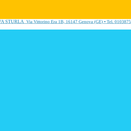
VA STURLA
Via Vittorino Era 1B, 16147 Genova (GE) • Tel. 0103875