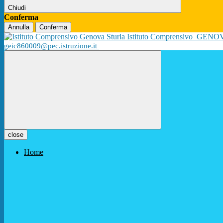
Chiudi
Conferma
Annulla
Conferma
Istituto Comprensivo
GENO
geic860009@pec.istruzione.it
close
Home