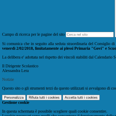
Campo di ricerca per le pagine del sito
Si comunica che in seguito alla seduta straordinaria del Consiglio di
venerdì 2/02/2018, limitatamente ai plessi Primaria "Govi" e Scuo
La delibera e' adottata nel rispetto dei vincoli stabiliti dal Calendario
Il Dirigente Scolastico
Alessandra Lera
Notizie
Questo sito o gli strumenti terzi da questo utilizzati si avvalgono di coo
Personalizza
Rifiuta tutti
i cookies
Accetta tutti
i cookies
Gestione cookie
In questa schermata è possibile scegliere quali cookie consentire.
I cookie necessari sono quelli che consentono il funzionamento della pi