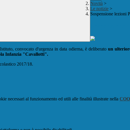
Novità
>
Le notizie
>
Sospensione lezioni P
Sospensione l
 Istituto, convocato d'urgenza in data odierna, è deliberato
un ulterior
la Infanzia "Cavallotti".
 Scolastico 2017/18.
kie necessari al funzionamento ed utili alle finalità illustrate nella
COO
attaforma e non è possibile disabilitarli.