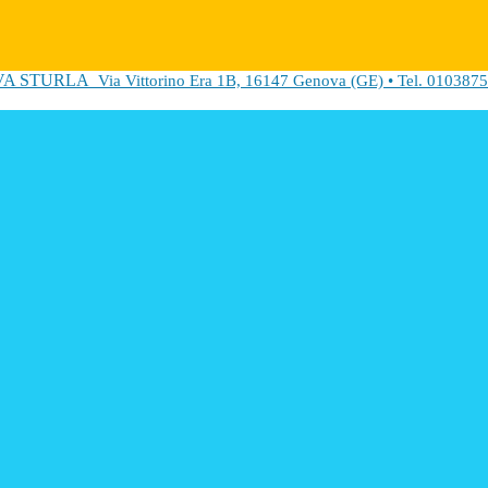
VA STURLA
Via Vittorino Era 1B, 16147 Genova (GE) • Tel. 0103875