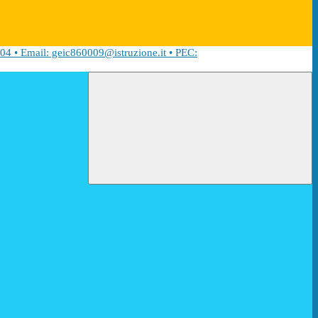
04 • Email: geic860009@istruzione.it • PEC: