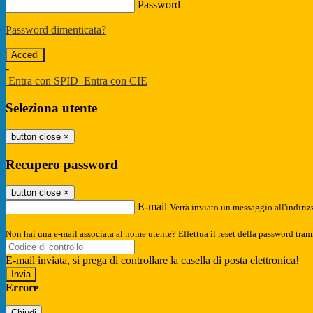
Password
Password dimenticata?
-
Entra con SPID
Entra con CIE
Seleziona utente
button close
×
Recupero password
button close
×
E-mail
Verrà inviato un messaggio all'indirizz
Non hai una e-mail associata al nome utente? Effettua il reset della password tram
E-mail inviata, si prega di controllare la casella di posta elettronica!
Errore
Chiudi