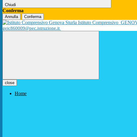
Chiudi
Conferma
Annulla
Conferma
Istituto Comprensivo
GENO
geic860009@pec.istruzione.it
close
Home