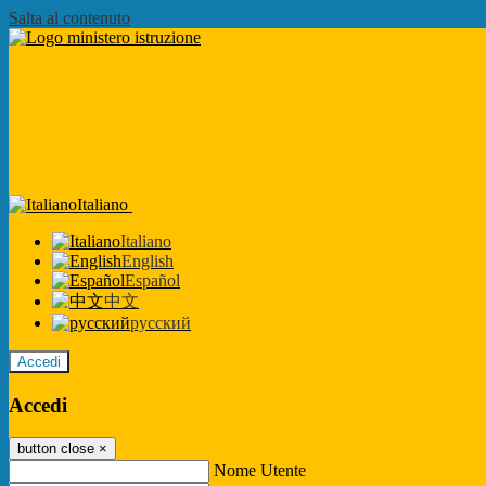
Salta al contenuto
Italiano
Italiano
English
Español
中文
русский
Accedi
Accedi
button close
×
Nome Utente