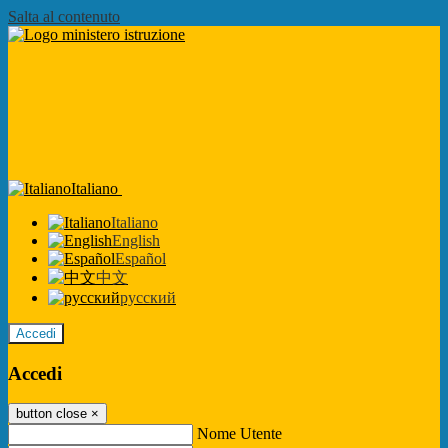
Salta al contenuto
Italiano
Italiano
English
Español
中文
русский
Accedi
Accedi
button close
×
Nome Utente