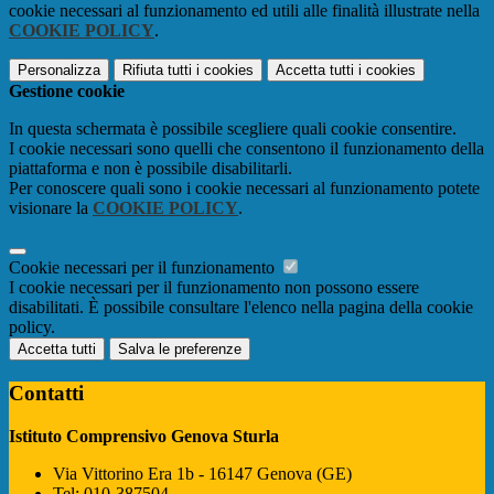
cookie necessari al funzionamento ed utili alle finalità illustrate nella
COOKIE POLICY
.
Personalizza
Rifiuta tutti
i cookies
Accetta tutti
i cookies
Gestione cookie
In questa schermata è possibile scegliere quali cookie consentire.
I cookie necessari sono quelli che consentono il funzionamento della
piattaforma e non è possibile disabilitarli.
Per conoscere quali sono i cookie necessari al funzionamento potete
visionare la
COOKIE POLICY
.
Cookie necessari per il funzionamento
I cookie necessari per il funzionamento non possono essere
disabilitati. È possibile consultare l'elenco nella pagina della cookie
policy.
Accetta tutti
Salva le preferenze
Contatti
Istituto Comprensivo Genova Sturla
Via Vittorino Era 1b - 16147 Genova (GE)
Tel:
010-387504