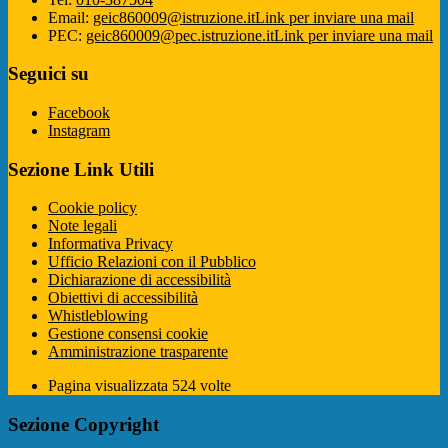
Email:
geic860009@istruzione.it
Link per inviare una mail
PEC:
geic860009@pec.istruzione.it
Link per inviare una mail
Seguici su
Facebook
Instagram
Sezione Link Utili
Cookie policy
Note legali
Informativa Privacy
Ufficio Relazioni con il Pubblico
Dichiarazione di accessibilità
Obiettivi di accessibilità
Whistleblowing
Gestione consensi cookie
Amministrazione trasparente
Pagina visualizzata
524
volte
Sezione Copyright