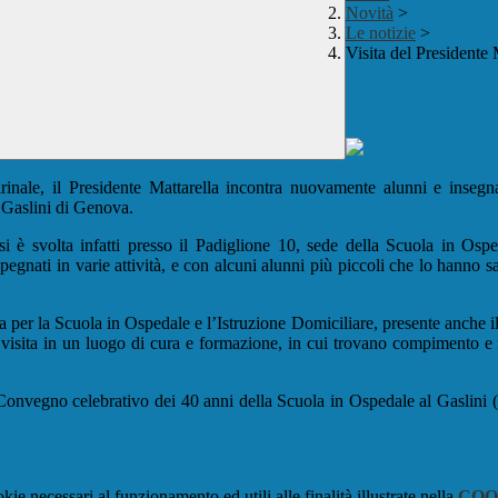
Novità
>
Le notizie
>
Visita del Presidente 
Visita del Pr
inale, il Presidente Mattarella incontra nuovamente alunni e insegna
o Gaslini di Genova.
si è svolta infatti presso il Padiglione 10, sede della Scuola in Ospe
gnati in varie attività, e con alcuni alunni più piccoli che lo hanno sal
ia per la Scuola in Ospedale e l’Istruzione Domiciliare, presente anche
a visita in un luogo di cura e formazione, in cui trovano compimento e re
 al Convegno celebrativo dei 40 anni della Scuola in Ospedale al Gaslini
kie necessari al funzionamento ed utili alle finalità illustrate nella
COO