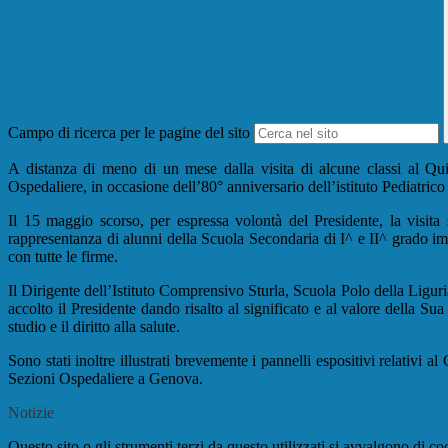
Campo di ricerca per le pagine del sito
A distanza di meno di un mese dalla visita di alcune classi al Quir
Ospedaliere, in occasione dell’80° anniversario dell’istituto Pediatric
Il 15 maggio scorso, per espressa volontà del Presidente, la visita 
rappresentanza di alunni della Scuola Secondaria di I^ e II^ grado impe
con tutte le firme.
Il Dirigente dell’Istituto Comprensivo Sturla, Scuola Polo della Ligur
accolto il Presidente dando risalto al significato e al valore della Su
studio e il diritto alla salute.
Sono stati inoltre illustrati brevemente i pannelli espositivi relativi
Sezioni Ospedaliere a Genova.
Notizie
Questo sito o gli strumenti terzi da questo utilizzati si avvalgono di coo