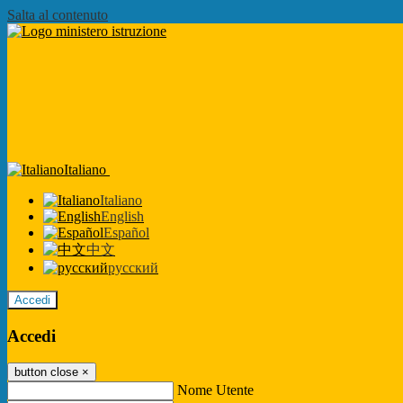
Salta al contenuto
Italiano
Italiano
English
Español
中文
русский
Accedi
Accedi
button close
×
Nome Utente