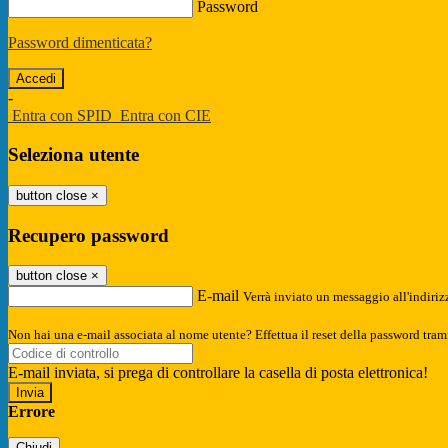
Password
Password dimenticata?
-
Entra con SPID
Entra con CIE
Seleziona utente
button close
×
Recupero password
button close
×
E-mail
Verrà inviato un messaggio all'indirizz
Non hai una e-mail associata al nome utente? Effettua il reset della password tram
E-mail inviata, si prega di controllare la casella di posta elettronica!
Errore
Chiudi