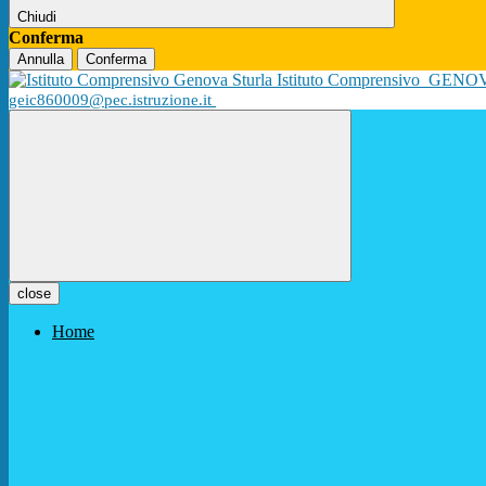
Chiudi
Conferma
Annulla
Conferma
Istituto Comprensivo
GENO
geic860009@pec.istruzione.it
close
Home