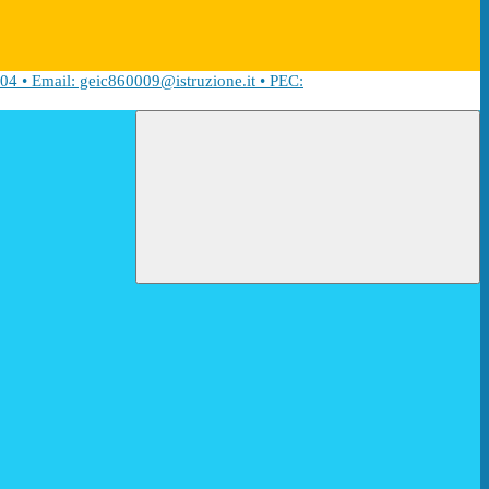
04 • Email: geic860009@istruzione.it • PEC: