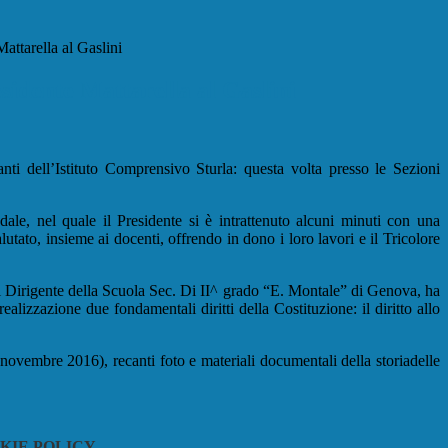
Mattarella al Gaslini
esidente Mattarella al Gaslini
nti dell’Istituto Comprensivo Sturla: questa volta presso le Sezioni
dale, nel quale il Presidente si è intrattenuto alcuni minuti con una
utato, insieme ai docenti, offrendo in dono i loro lavori e il Tricolore
 il Dirigente della Scuola Sec. Di II^ grado “E. Montale” di Genova, ha
alizzazione due fondamentali diritti della Costituzione: il diritto allo
 (novembre 2016), recanti foto e materiali documentali della storiadelle
KIE POLICY
.