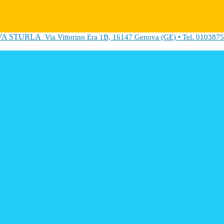
VA STURLA
Via Vittorino Era 1B, 16147 Genova (GE) • Tel. 0103875