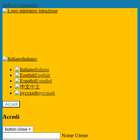
Salta al contenuto
Italiano
Italiano
English
Español
中文
русский
Accedi
Accedi
button close
×
Nome Utente