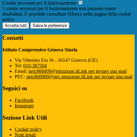
Cookie necessari per il funzionamento
I cookie necessari per il funzionamento non possono essere
disabilitati. È possibile consultare l'elenco nella pagina della cookie
policy.
Accetta tutti
Salva le preferenze
Contatti
Istituto Comprensivo Genova Sturla
Via Vittorino Era 1b - 16147 Genova (GE)
Tel:
010-387504
Email:
geic860009@istruzione.it
Link per inviare una mail
PEC:
geic860009@pec.istruzione.it
Link per inviare una mail
Seguici su
Facebook
Instagram
Sezione Link Utili
Cookie policy
Note legali