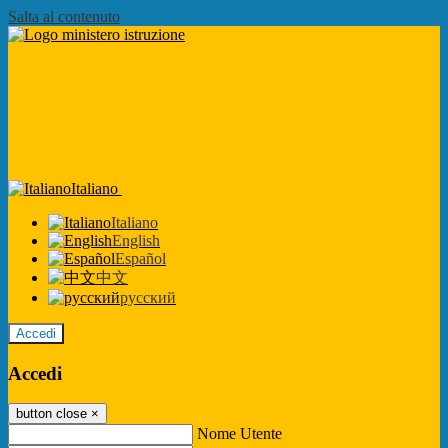
Salta al contenuto
Italiano
Italiano
English
Español
中文
русский
Accedi
Accedi
button close
×
Nome Utente