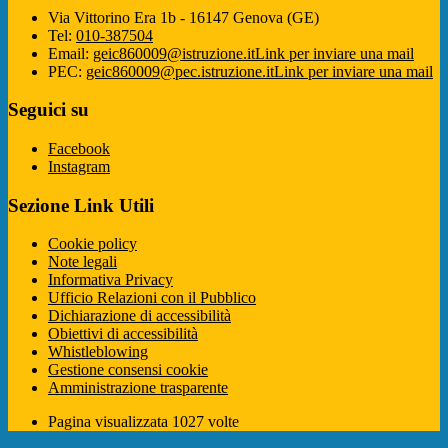
Via Vittorino Era 1b - 16147 Genova (GE)
Tel:
010-387504
Email:
geic860009@istruzione.it
Link per inviare una mail
PEC:
geic860009@pec.istruzione.it
Link per inviare una mail
Seguici su
Facebook
Instagram
Sezione Link Utili
Cookie policy
Note legali
Informativa Privacy
Ufficio Relazioni con il Pubblico
Dichiarazione di accessibilità
Obiettivi di accessibilità
Whistleblowing
Gestione consensi cookie
Amministrazione trasparente
Pagina visualizzata
1027
volte