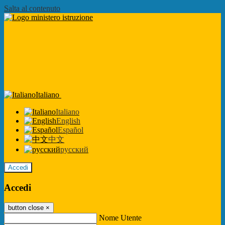
Salta al contenuto
Italiano
Italiano
English
Español
中文
русский
Accedi
Accedi
button close
×
Nome Utente