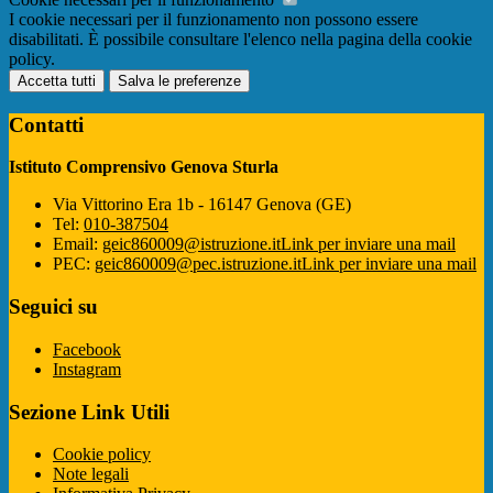
I cookie necessari per il funzionamento non possono essere
disabilitati. È possibile consultare l'elenco nella pagina della cookie
policy.
Accetta tutti
Salva le preferenze
Contatti
Istituto Comprensivo Genova Sturla
Via Vittorino Era 1b - 16147 Genova (GE)
Tel:
010-387504
Email:
geic860009@istruzione.it
Link per inviare una mail
PEC:
geic860009@pec.istruzione.it
Link per inviare una mail
Seguici su
Facebook
Instagram
Sezione Link Utili
Cookie policy
Note legali